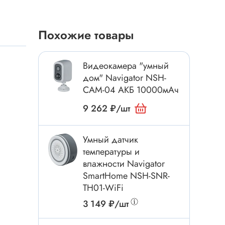
Токовые клещи
Анемометры
Похожие товары
Мультиметры
Измеритель расстояния
Видеокамера "умный
Прибор
дом" Navigator NSH-
CAM-04 АКБ 10000мАч
9 262 ₽/шт
Инструмент
Бокорезы
Умный датчик
Отвёртка
температуры и
Обжим, зачистка
влажности Navigator
SmartHome NSH-SNR-
Микродрели, насадки
TH01-WiFi
ти
Нож, скальпель
3 149 ₽/шт
Плоскогубцы, круглогубцы