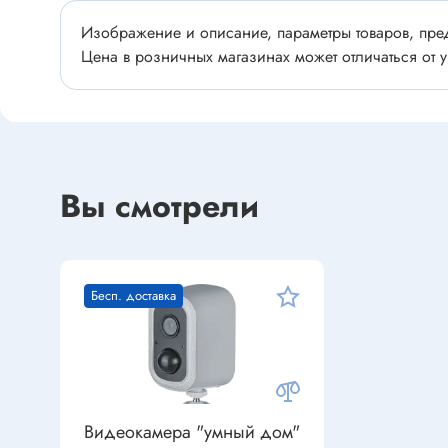
Устройства индикации
Клеммы
Изображение и описание, параметры товаров, пред
Фоточувствительные элементы
Клеммы 
Цена в розничных магазинах может отличаться от у
Клеммы 
Клеммы 
Датчики
Наконеч
Давления
Клеммы 
Вы смотрели
Магниточувствительные
Наклона
Венти
Оптические
Энкодеры
Бесп. доставка
Вентиля
Вентиля
Решетки
Резисторы
Резисторы выводные
Видеокамера "умный дом"