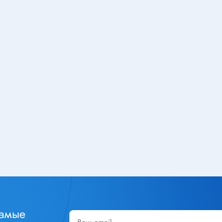
Тюнеры
лючатели
Шлейфы
чатели клавишные
Радиолампы
тактовые
чатели кнопочные
ры
Кабельная продукция
чатели для
Силовой кабель
инструмента
Стяжка кабельная
уры
Монтажный провод
чатели сетевые
Акустический кабель
чатели движковые
Шнур соединительный
чатели DIP
Площадка под стяжку
реключатели
Кабель плоский, шлейф
чатели поворотные
Коаксиальный кабель
чатели галетные
самые
Крепеж