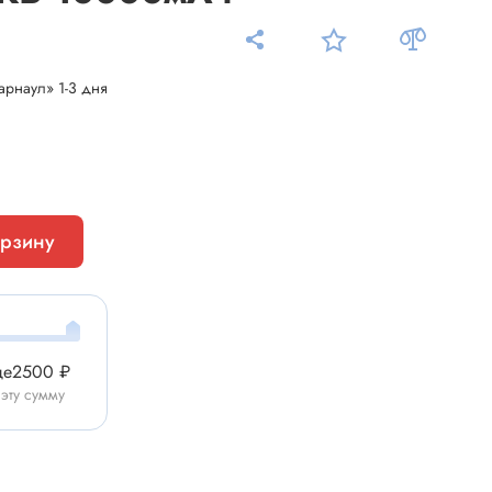
арнаул» 1-3 дня
Измерительные приборы
Мультиметр
орзину
Пробники, тестеры
ники
Измеритель уровня шума
Измеритель температуры
Аксессуары для приборов
ще
2500 ₽
C-DC
 эту сумму
Тахометр
Осциллограф
Измеритель освещенности