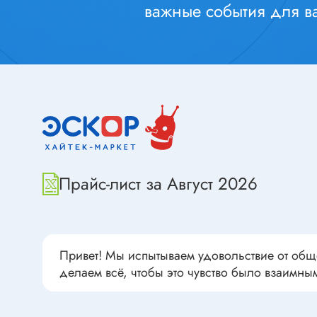
Переклю
важные события для ва
Конденсаторы пусковые в
антиван
прямоугольном корпусе
Конденсаторы керамические
низковольтные
Устрой
Конденсаторы керамические ЧИП
Вставки
Конденсаторы электролитические
Термоста
неполярные
Термопр
Конденсаторы оксидно-
полупроводниковые
Брейке
Прайс-лист за Август 2026
Конденсаторы электролитические
Термост
SMD
Предохр
Конденсаторы переменные
Держате
Привет! Мы испытываем удовольствие от общ
Конденсаторы керамические
Предохр
делаем всё, чтобы это чувство было взаимны
высоковольтные
монтажа
Конденсаторы танталовые
Предохр