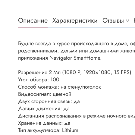
Клеммни
DC интеллектуальные ключи
Скотчло
Транзисторы отечественные
Описание
Характеристики
Отзывы
0
Клеммн
Разъёмы
Диоды
Разъёмы
Будьте всегда в курсе происходящего в доме, 
родственниками, детьми или домашними живот
Разъёмы
Диодные мосты
приложения Navigator SmartHome.
высокоч
Диоды защитные
Разъёмы
Разрешение 2 Мп (1080 P, 1920×1080, 15 FPS)
Диоды быстродействующие
Клеммн
Угол обзора: 100
Диоды Шоттки
Способ монтажа: на стену/потолок
Разъём
Диоды выпрямительные
Видеосигнал: цветной
Разъёмы
Двух сторонняя связь: да
Стабилитроны
Разъём
Датчик движения: да
Варикапы
Дистанция распознавания в режиме ночного ви
Разъёмы
Диоды отечественные
Хранение данных: да
Разъёмы
Тип аккумулятора: Lithium
Диоды силовые