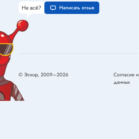
Конденсаторы металлобумажные
самовос
Не всё?
Написать отзыв
Ионисторы
Разряд
Конденсаторы электролитические с
низким импедансом
Двигат
Двигате
Реле
Щётки д
Реле электромагнитные
Сервом
© Эскор, 2009—2026
Согласие н
Колодки для реле
данных
Герконы
Реле твердотельные