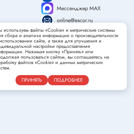
ства
Клеевые стержни
Мессенджер MAX
Масла и смазки
online@escor.ru
Скоба для гофротрубы
 используем файлы «Cookie» и метрические системы
Лента
ля сбора и анализа информации о производительности
нцовых
использовании сайта, а также для улучшения и
Средства для изготовления печатных
ндивидуальной настройки предоставления
плат
нформации. Нажимая кнопку «Принять» или
одолжая пользоваться сайтом, вы соглашаетесь на
работку файлов «Cookie» и данных метрических
стем.
Публичная оферта
ПРИНЯТЬ
ПОДРОБНЕЕ