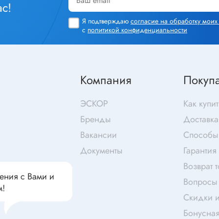
чатели кнопочные
с!
дальные
Витая пара
Я подтверждаю
согласие на обработку мои
Переходник
с
политикой конфиденциальности
Телефонный кабель
ства защиты
Бандажи
 плавкие
Компания
Покуп
ты
Аккумуляторы и элемен
ЭСКОР
Как купит
питания
едохранители
Бренды
Доставка
ры
Вакансии
Способы
аты регулируемые
Источники питания
Документы
Гарантия
анители интегральные
Зарядное устройство
Возврат 
ли предохранителя
ения с Вами и
Лабораторный блок питания
Вопросы 
анители для поверхностного
м!
Лабораторный автотрансформ
Скидки и
(ЛАТР)
анители
Бонусна