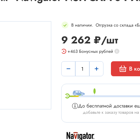
В наличии
.
Отгрузка со склада «Б
9 262 ₽/шт
мы
Установочные изделия
+463
Бонусных рублей
 типа "крокодил"
Батарейные отсеки
В к
 штырьевые
Втулки проходные, фиксаторы
и для микросхем
Корпуса для электронной тех
 сетевого питания
Модули Пельтье
ы промышленные
Охладители
До бесплатной доставки е
 герметичные
Преобразователи DC-DC / A
добавьте к заказу товаров на
 питания штырьковые
Ручки приборные, колпачки
 питания низковольтные
Стойки для печатных плат