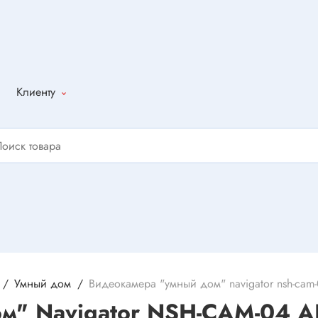
Клиенту
Как оформить
заказ
Доставка
Способы
оплаты
Написать
отзыв
Умный дом
Видеокамера "умный дом" navigator nsh-cam
м" Navigator NSH-CAM-04 