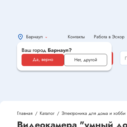
Барнаул
Контакты
Работа в Эскор
Ваш город
Барнаул?
Каталог
Каталог
Да, верно
Нет, другой
Электронные компоненты и
оборудование
Светотехника и электрика
Автомобильная электроника и
автотовары
Главная
Каталог
Электроника для дома и хобби
Видеокамера "умный до