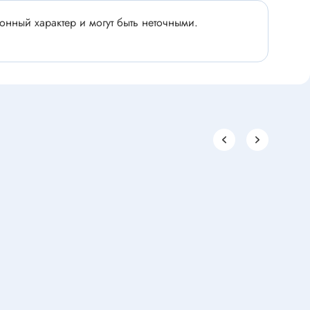
Паяльное оборудование
нный характер и могут быть неточными.
Комплектующие к паяльному
офеварок
оборудованию
 техники
Паяльник
Материал для пайки
Вспомогательное оборудование
шин
Паяльная станция
Держатель для плат
Ультразвуковая ванна
Паяльная ванна
Оловоотсос
Припой
Подставка для паяльника