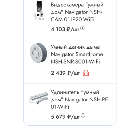
Электроинструмент
Видеокамера "умный
Аксессуары для инструмента
дом" Navigator NSH-
CAM-01-IP20-WiFi
Слесарный инструмент
4 103 ₽/шт
Сверло
Измерительный инструмент
Умный датчик дыма
Набор инструмента
Navigator SmartHome
Отвёртка с насадками
NSH-SNR-S001-WiFi
Ящик, органайзер
2 439 ₽/шт
Пинцет, зажим
Набор отвёрток
Удлинитель "умный
дом" Navigator NSH-PE-
Оптическое приспособление
01-WiFi
Специальный инструмент
5 679 ₽/шт
Расходные материалы
сти