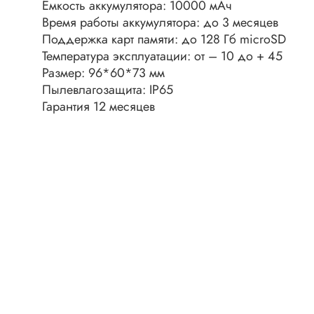
Разъёмы
Емкость аккумулятора: 10000 мАч
Стабилитроны отечественные
Время работы аккумулятора: до 3 месяцев
Разъёмы
Поддержка карт памяти: до 128 Гб microSD
Разъём
Температура эксплуатации: от – 10 до + 45
Разъём
Тиристоры, симисторы
Размер: 96*60*73 мм
Пылевлагозащита: IP65
Разъёмы
Тиристоры
Гарантия 12 месяцев
Зажимы 
Симисторы
Разъёмы
Динисторы
Разъёмы
Тиристоры силовые
Клеммни
Симисторы силовые
Разъём
отечест
Оптоэлектроника
Клемм
Оптопары
Светодиоды
Втулки 