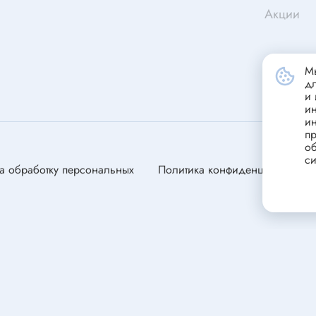
станавливающиеся
Портативные зарядные устрой
Акции
(powerbank)
ники
Стабилизатор напряжения
переменного тока
Мы
д
Зарядные устройства для сви
ели
и 
аккумуляторов
и
ли
и
пр
ля электродвигателей
об
си
оторы
а обработку персональных
Политика конфиденциальности