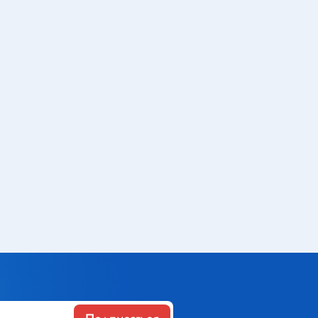
Газовое оборудование
Горелки
Газовые баллоны
Паяльник газовый
Средства индивидуальной
защиты
Расходные материалы
Термоусадочная трубка
Контактные макетные платы
Изолента