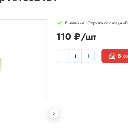
В наличии
.
Отгрузка со склада «Б
110 ₽/шт
мы
Установочные изделия
В к
 типа "крокодил"
Батарейные отсеки
 штырьевые
Втулки проходные, фиксаторы
и для микросхем
Корпуса для электронной тех
 сетевого питания
Модули Пельтье
ы промышленные
Охладители
 герметичные
Преобразователи DC-DC / A
 питания штырьковые
Ручки приборные, колпачки
 питания низковольтные
Стойки для печатных плат