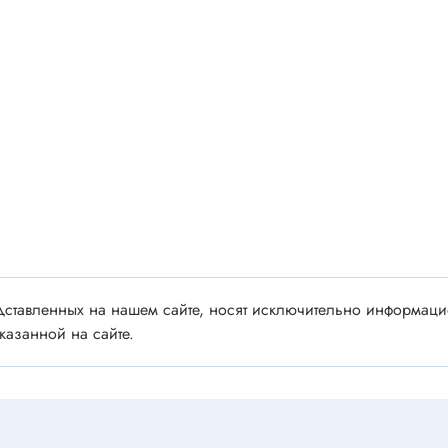
 аудио/видео
Импортные
 XLR
Отечественные
ы FDC
ы RCA
Резонаторы, фильтры
 для RC моделей
Генераторы
акустические
Резонаторы
 DIN
Фильтры
 IEEE
ки безвинтовые, нажимные
Магниты, сердечники и
ы промышленные
аксессуары
ставленных на нашем сайте, носят исключительно информацио
венные
казанной на сайте.
Комплектующие и запча
ы, наконечники
для ремонта
(гильзы) соединительные