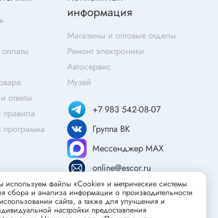
Скотч
информация
ь
Защитные средства
Магазины и оптовые отделы
Клей
 оплаты
Ремонт электроники
Очищающие средства
Автосервис
Текстолит
товара
Музей
Труба гофрированная
ты
и ответы
Химия для электроники
+7 983 542-08-07
 правила
Токопроводящие материалы
я программа
Группа ВК
Средства для заморозки и продувки
Крепежные элементы
Мессенджер MAX
Трубка силиконовая
online@escor.ru
Втулки, подложки
 используем файлы «Cookie» и метрические системы
Печатные макетные платы
ля сбора и анализа информации о производительности
атор
использовании сайта, а также для улучшения и
Тепловодящие материалы
ндивидуальной настройки предоставления