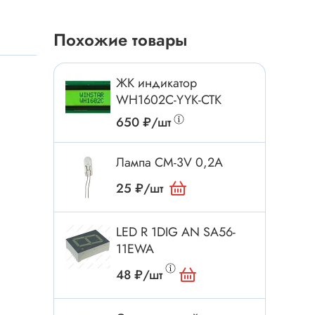
Токовые клещи
Анемометры
Похожие товары
Мультиметры
Измеритель расстояния
ЖК индикатор
Прибор
WH1602C-YYK-CTK
650 ₽/шт
Инструмент
Лампа СМ-3V 0,2А
Бокорезы
25 ₽/шт
Отвёртка
Обжим, зачистка
LED R 1DIG AN SA56-
11EWA
Микродрели, насадки
ти
Нож, скальпель
48 ₽/шт
Плоскогубцы, круглогубцы