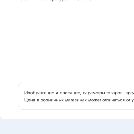
Разъёмы
Стабилитроны отечественные
Разъёмы
Разъём
Разъём
Тиристоры, симисторы
Разъёмы
Тиристоры
Зажимы 
Симисторы
Разъёмы
Динисторы
Разъёмы
Тиристоры силовые
Клеммни
Симисторы силовые
Разъём
Изображение и описание, параметры товаров, пред
отечест
Цена в розничных магазинах может отличаться от у
Оптоэлектроника
Клемм
Оптопары
Светодиоды
Втулки 