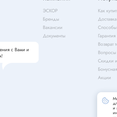
чатели кнопочные
дальные
Витая пара
ЭСКОР
Как купит
Переходник
Бренды
Доставка
Телефонный кабель
Вакансии
Способы
ства защиты
Бандажи
Документы
Гарантия
 плавкие
Возврат 
ты
Аккумуляторы и элемен
ения с Вами и
Вопросы 
питания
м!
едохранители
Скидки и
ры
Бонусна
аты регулируемые
Источники питания
Акции
анители интегральные
Зарядное устройство
ли предохранителя
Лабораторный блок питания
анители для поверхностного
Мы
д
Лабораторный автотрансформ
и 
(ЛАТР)
и
анители