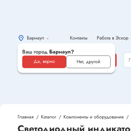
Барнаул
Контакты
Работа в Эскор
Ваш город
Барнаул?
Каталог
Каталог
Да, верно
Нет, другой
Электронные компоненты и
оборудование
Светотехника и электрика
Автомобильная электроника и
автотовары
Главная
Каталог
Компоненты и оборудование
Светодиодный индикат