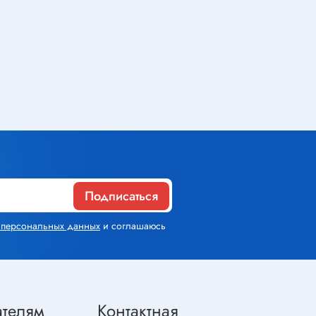
Газовое оборудование
Горелки
Газовые баллоны
Паяльник газовый
Средства индивидуальной
защиты
Подписаться
Расходные материалы
х персональных данных
и соглашаюсь
Термоусадочная трубка
Контактные макетные платы
Изолента
ателям
Контактная