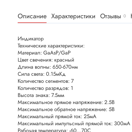
Клеммни
DC интеллектуальные ключи
Скотчло
Описание
Характеристики
Отзывы
Транзисторы отечественные
0
Клеммн
Разъёмы
Индикатор
Диоды
Разъёмы
Технические характеристики:
Разъёмы
Материал: GaAsP/GaP
Диодные мосты
высокоч
Цвет свечения: красный
Диоды защитные
Разъёмы
Длина волны: 650-670нм
Диоды быстродействующие
Сила света: 0.15мКд
Клеммн
Количество сегментов: 7
Диоды Шоттки
Разъём
Количество разрядов: 1
Диоды выпрямительные
Разъёмы
Высота знака: 7.5мм
Стабилитроны
Максимальное прямое напряжение: 2.5В
Разъём
Максимальное обратное напряжение: 5В
Варикапы
Разъёмы
Максимальный прямой ток: 25мА
Диоды отечественные
Разъёмы
Максимальный импульсный прямой ток: 300мА
Диоды силовые
Рабочая температура: -60…70С