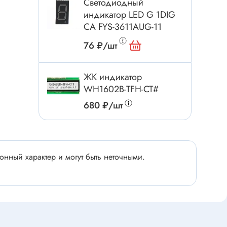
Светодиодный
Электроинструмент
индикатор LED G 1DIG
Аксессуары для инструмента
CA FYS-3611AUG-11
Слесарный инструмент
76 ₽/шт
Сверло
Измерительный инструмент
ЖК индикатор
Набор инструмента
WH1602B-TFH-CT#
Отвёртка с насадками
680 ₽/шт
Ящик, органайзер
Пинцет, зажим
Набор отвёрток
нный характер и могут быть неточными.
Оптическое приспособление
Специальный инструмент
Расходные материалы
сти