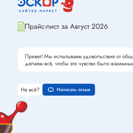
Переклю
Конденсаторы пусковые в
антиван
прямоугольном корпусе
Конденсаторы керамические
Прайс-лист за Август 2026
низковольтные
Устрой
Конденсаторы керамические ЧИП
Вставки
Конденсаторы электролитические
Термоста
Привет! Мы испытываем удовольствие от общ
неполярные
делаем всё, чтобы это чувство было взаимны
Термопр
Конденсаторы оксидно-
полупроводниковые
Брейке
Конденсаторы электролитические
Термост
Не всё?
Написать отзыв
SMD
Предохр
Конденсаторы переменные
Держате
Конденсаторы керамические
Предохр
высоковольтные
монтажа
Конденсаторы танталовые
Предохр