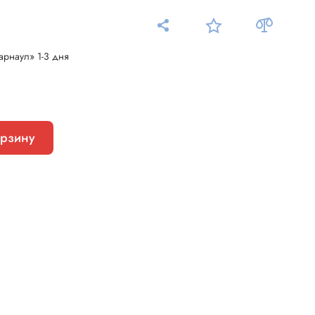
арнаул» 1-3 дня
Измерительные приборы
орзину
Мультиметр
Пробники, тестеры
ники
Измеритель уровня шума
Измеритель температуры
Аксессуары для приборов
C-DC
Тахометр
Осциллограф
Измеритель освещенности