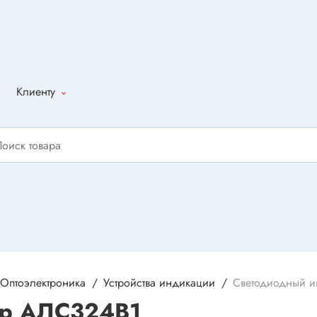
Клиенту
Как оформить
заказ
Доставка
Способы
оплаты
Написать
отзыв
Оптоэлектроника
Устройства индикации
Светодиодный и
ор АЛС324В1