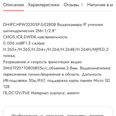
Описание
Характеристики
Отзывы
Наличие в ма
0
DH-IPC-HFW2230SP-S-0280B Видеокамера IP уличная
цилиндрическая 2Мп 1/2.8”
CMOS,ICR,DWDR,чувствительность
0.006 лк@F1.5 сжатие:
H.265+/H.265/H.264+/H.264/H.264B/H.264H/MJPEG,2
потока.
Разрешение и скорость трансляции видео
2Мп(1920*1080)@25к/с,объектив 2.8мм. Видеоаналитика:
пересечение линии/вторжение в область. Дальность
ИК-подсветки 30м,IP67, поддержка карты памяти Micro SD
128
ГБ,DC12V/PoE Материал корпуса: металл
Изображение и описание, параметры товаров,