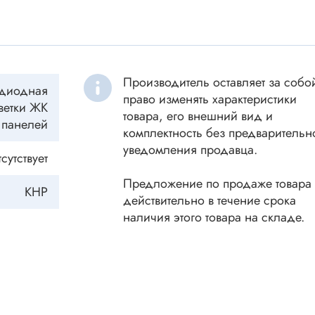
ки винтовые
ки
Акустика
ики разъёмные
Динамики
 аудио Jack
Производитель оставляет за собо
одиодная
Звукоизлучатели
 высокочастотные
право изменять характеристики
ветки ЖК
товара, его внешний вид и
Мегафоны
 переходники
панелей
комплектность без предварительн
астотные
Микрофоны
уведомления продавца.
сутствует
 D-SUB
Рупорные громкоговорители
ики барьерные
Предложение по продаже товара
КНР
действительно в течение срока
ы BANAN
Трансформаторы
наличия этого товара на складе.
 IDC
ы USB
Дроссели, индуктивнос
 переходники аудио/видео
 DIN.miniDIN, ОНЦ
SMD-исполнения