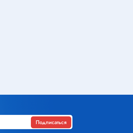
Газовое оборудование
Горелки
Газовые баллоны
Паяльник газовый
Средства индивидуальной
защиты
Расходные материалы
Термоусадочная трубка
Контактные макетные платы
Подписаться
Изолента