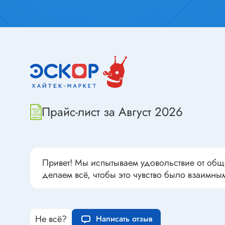
Переклю
Конденсаторы пусковые в
антиван
прямоугольном корпусе
Конденсаторы керамические
низковольтные
Устрой
Конденсаторы керамические ЧИП
Вставки
Конденсаторы электролитические
Термоста
неполярные
Прайс-лист за Август 2026
Термопр
Конденсаторы оксидно-
полупроводниковые
Брейке
Конденсаторы электролитические
Термост
SMD
Предохр
Привет! Мы испытываем удовольствие от общ
Конденсаторы переменные
Держате
делаем всё, чтобы это чувство было взаимны
Конденсаторы керамические
Предохр
высоковольтные
монтажа
Конденсаторы танталовые
Предохр
Не всё?
Написать отзыв