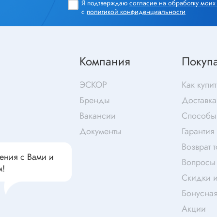
чатели кнопочные
Я подтверждаю
согласие на обработку мои
с
политикой конфиденциальности
дальные
Витая пара
Переходник
Телефонный кабель
ства защиты
Компания
Покуп
Бандажи
 плавкие
ЭСКОР
Как купит
ты
Аккумуляторы и элемен
Бренды
Доставка
питания
едохранители
Вакансии
Способы
ры
Документы
Гарантия
аты регулируемые
Источники питания
Возврат 
анители интегральные
ения с Вами и
Вопросы 
Зарядное устройство
ли предохранителя
м!
Скидки и
Лабораторный блок питания
анители для поверхностного
Бонусна
Лабораторный автотрансформ
(ЛАТР)
Акции
анители