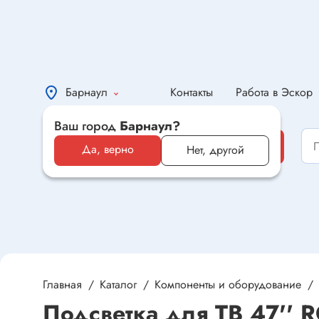
Барнаул
Контакты
Работа в Эскор
Ваш город
Барнаул?
Каталог
Каталог
Да, верно
Нет, другой
Электронные компоненты и
оборудование
Светотехника и электрика
Автомобильная электроника и
автотовары
Главная
Каталог
Компоненты и оборудование
Подсветка для ТВ 47'' 