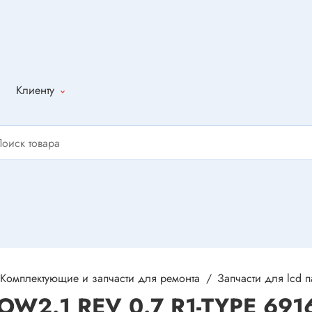
Клиенту
Как оформить
заказ
Доставка
Способы
оплаты
Написать
отзыв
Комплектующие и запчасти для ремонта
Запчасти для lcd 
ROW2.1 REV 0.7 R1-TYPE 691