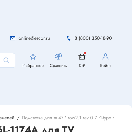
online@escor.ru
8 (800) 350-18-90
Избранное
Сравнить
0 ₽
Войти
панелей
Подсветка для тв 47'' row2.1 rev 0.7 r1-type 6916l-117
6L-1174A для TV