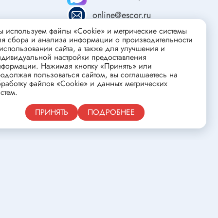
ства
Клеевые стержни
online@escor.ru
Масла и смазки
 используем файлы «Cookie» и метрические системы
Скоба для гофротрубы
ля сбора и анализа информации о производительности
использовании сайта, а также для улучшения и
Лента
ндивидуальной настройки предоставления
нцовых
нформации. Нажимая кнопку «Принять» или
Средства для изготовления печатных
одолжая пользоваться сайтом, вы соглашаетесь на
плат
работку файлов «Cookie» и данных метрических
стем.
Публичная оферта
ПРИНЯТЬ
ПОДРОБНЕЕ