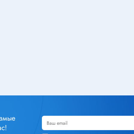
Тюнеры
лючатели
Шлейфы
чатели клавишные
Радиолампы
тактовые
чатели кнопочные
ры
Кабельная продукция
чатели для
Силовой кабель
инструмента
Стяжка кабельная
уры
Монтажный провод
чатели сетевые
Акустический кабель
чатели движковые
Шнур соединительный
чатели DIP
Площадка под стяжку
реключатели
Кабель плоский, шлейф
самые
чатели поворотные
Коаксиальный кабель
с!
чатели галетные
Крепеж