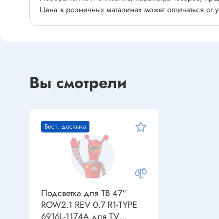
Устройства индикации
Цена в розничных магазинах может отличаться от у
Клеммы
Фоточувствительные элементы
Клеммы 
Клеммы 
Клеммы 
Датчики
Наконеч
Вы смотрели
Давления
Клеммы 
Магниточувствительные
Наклона
Бесп. доставка
Венти
Оптические
Энкодеры
Вентиля
Вентиля
Решетки
Резисторы
Подсветка для ТВ 47''
ROW2.1 REV 0.7 R1-TYPE
Резисторы выводные
6916L-1174A для TV