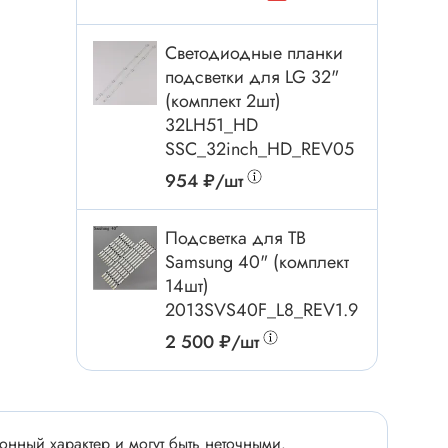
Электроинструмент
Аксессуары для инструмента
Светодиодные планки
Слесарный инструмент
подсветки для LG 32"
(комплект 2шт)
Сверло
32LH51_HD
Измерительный инструмент
SSC_32inch_HD_REV05
Набор инструмента
954 ₽/шт
Отвёртка с насадками
Ящик, органайзер
Подсветка для ТВ
Пинцет, зажим
Samsung 40" (комплект
14шт)
Набор отвёрток
2013SVS40F_L8_REV1.9
Оптическое приспособление
2 500 ₽/шт
Специальный инструмент
Расходные материалы
сти
нный характер и могут быть неточными.