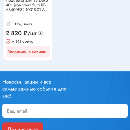
Подсветка для ТВ Dexp
40" (комплект 5шт) RF-
AB400E32-1001S-01 A7
б/у
Под заказ
2 820 ₽/шт
+ 141 бонус
Уведомить о наличии
Новости, акции и все
самые важные события для
вас!
Подписаться