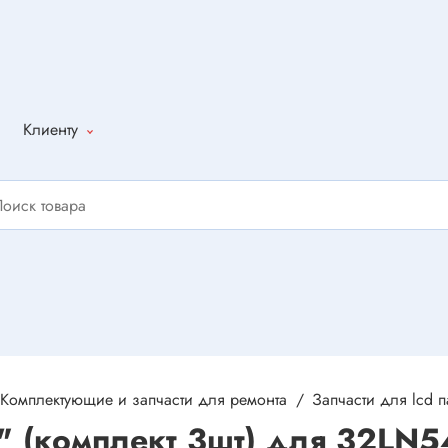
Клиенту
Как оформить
заказ
Доставка
Способы
оплаты
Написать
отзыв
Комплектующие и запчасти для ремонта
Запчасти для lcd 
" (комплект 3шт) для 32LN