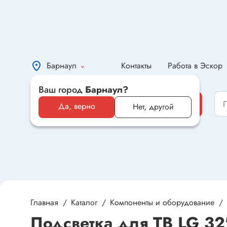
Барнаул
Контакты
Работа в Эскор
Ваш город
Барнаул?
Каталог
Каталог
Да, верно
Нет, другой
Электронные компоненты и
оборудование
Светотехника и электрика
Автомобильная электроника и
автотовары
Главная
Каталог
Компоненты и оборудование
Подсветка для ТВ LG 32