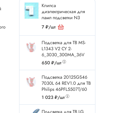
Токовые клещи
Клипса
й
Анемометры
диэлектрическая для
ламп подсветки N3
Мультиметры
Измеритель расстояния
ого
7 ₽/шт
Прибор
Подсветка для ТВ MS-
L1343 V2 CY 2-
6_3030_300MA_36V
Инструмент
650 ₽/шт
Бокорезы
Отвёртка
Подсветка 2012SGS46
Обжим, зачистка
7030L 64 REV1.0 для ТВ
Philips 46PFL5507T/60
Микродрели, насадки
ти
1 023 ₽/шт
Нож, скальпель
Плоскогубцы, круглогубцы
Подсветка для ТВ LG