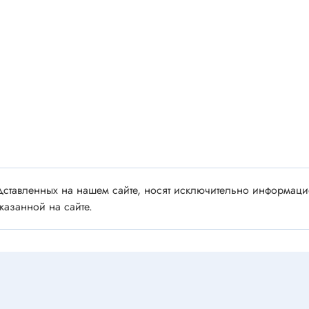
 аудио/видео
Импортные
 XLR
Отечественные
ы FDC
ы RCA
Резонаторы, фильтры
 для RC моделей
Генераторы
акустические
Резонаторы
 DIN
Фильтры
 IEEE
ки безвинтовые, нажимные
ставленных на нашем сайте, носят исключительно информацио
Магниты, сердечники и
ы промышленные
казанной на сайте.
аксессуары
венные
Комплектующие и запча
ы, наконечники
для ремонта
(гильзы) соединительные