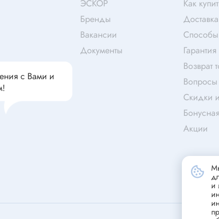
чатели кнопочные
ЭСКОР
Как купит
дальные
Витая пара
Бренды
Доставка
Переходник
Вакансии
Способы
Телефонный кабель
Документы
Гарантия
ства защиты
Бандажи
Возврат 
 плавкие
ения с Вами и
Вопросы 
м!
ты
Аккумуляторы и элемен
Скидки и
питания
едохранители
Бонусна
ры
Акции
аты регулируемые
Источники питания
анители интегральные
Зарядное устройство
Мы
ли предохранителя
д
Лабораторный блок питания
анители для поверхностного
и 
и
Лабораторный автотрансформ
и
(ЛАТР)
анители
пр