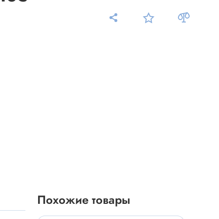
Измерительные приборы
Мультиметр
Пробники, тестеры
ники
Измеритель уровня шума
Измеритель температуры
Аксессуары для приборов
C-DC
Тахометр
Осциллограф
Похожие товары
Измеритель освещенности