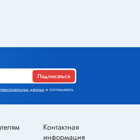
Газовое оборудование
Горелки
Газовые баллоны
Паяльник газовый
Средства индивидуальной
защиты
Подписаться
х персональных данных
и соглашаюсь
Расходные материалы
Термоусадочная трубка
Контактные макетные платы
ателям
Контактная
Изолента
информация