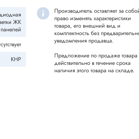
ки винтовые
Производитель оставляет за собо
ки
одиодная
право изменять характеристики
Акустика
ветки ЖК
ики разъёмные
товара, его внешний вид и
панелей
Динамики
 аудио Jack
комплектность без предварительн
уведомления продавца.
Звукоизлучатели
 высокочастотные
сутствует
Мегафоны
 переходники
Предложение по продаже товара
КНР
астотные
Микрофоны
действительно в течение срока
 D-SUB
наличия этого товара на складе.
Рупорные громкоговорители
ики барьерные
ы BANAN
Трансформаторы
 IDC
ы USB
Дроссели, индуктивнос
 переходники аудио/видео
 DIN.miniDIN, ОНЦ
SMD-исполнения