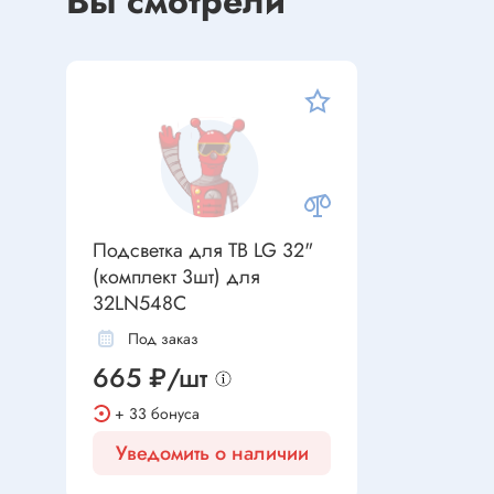
Вы смотрели
Устройства индикации
Клеммы
Фоточувствительные элементы
Клеммы 
Клеммы 
Клеммы 
Датчики
Наконеч
Давления
Клеммы 
Магниточувствительные
Подсветка для ТВ LG 32"
Наклона
(комплект 3шт) для
Венти
Оптические
32LN548C
Энкодеры
Вентиля
Под заказ
665 ₽/шт
Вентиля
Решетки
Резисторы
+ 33 бонуса
Уведомить о наличии
Резисторы выводные