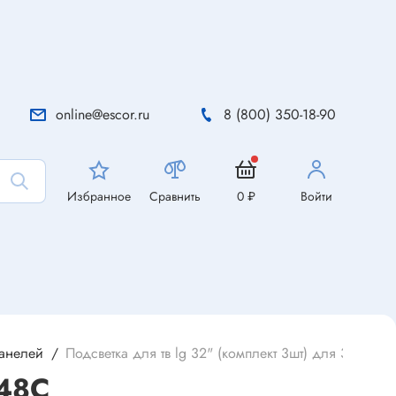
online@escor.ru
8 (800) 350-18-90
Избранное
Сравнить
0 ₽
Войти
панелей
Подсветка для тв lg 32" (комплект 3шт) для 32ln548
548C