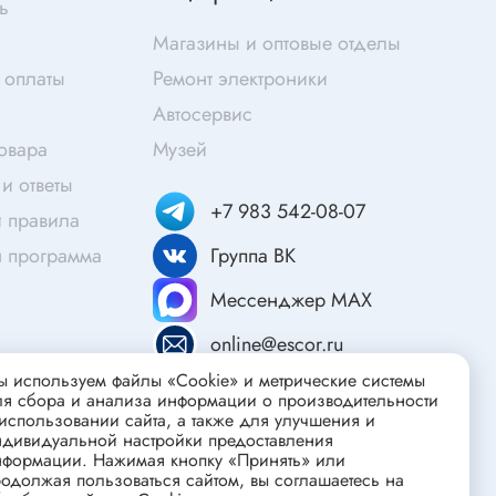
ь
Скотч
Магазины и оптовые отделы
Защитные средства
 оплаты
Ремонт электроники
Клей
Автосервис
Очищающие средства
товара
Музей
Текстолит
и ответы
Труба гофрированная
ты
+7 983 542-08-07
 правила
Химия для электроники
я программа
Группа ВК
Токопроводящие материалы
Средства для заморозки и продувки
Мессенджер MAX
Крепежные элементы
online@escor.ru
Трубка силиконовая
 используем файлы «Cookie» и метрические системы
Втулки, подложки
ля сбора и анализа информации о производительности
использовании сайта, а также для улучшения и
Печатные макетные платы
ндивидуальной настройки предоставления
атор
нформации. Нажимая кнопку «Принять» или
Тепловодящие материалы
одолжая пользоваться сайтом, вы соглашаетесь на