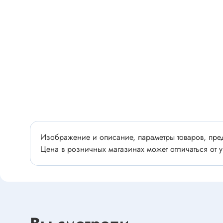
Разъёмы
Стабилитроны отечественные
Разъёмы
Разъём
Разъём
Тиристоры, симисторы
Разъёмы
Тиристоры
Зажимы 
Симисторы
Разъёмы
Динисторы
Разъёмы
Тиристоры силовые
Клеммни
Симисторы силовые
Изображение и описание, параметры товаров, пред
Разъём
Цена в розничных магазинах может отличаться от у
отечест
Оптоэлектроника
Клемм
Оптопары
Светодиоды
Втулки 