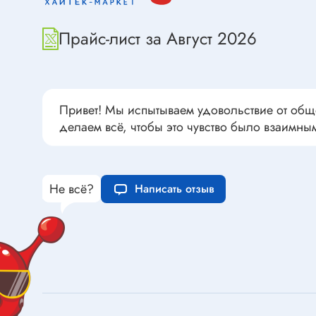
Переклю
Конденсаторы пусковые в
антиван
прямоугольном корпусе
Прайс-лист за Август 2026
Конденсаторы керамические
низковольтные
Устрой
Конденсаторы керамические ЧИП
Вставки
Привет! Мы испытываем удовольствие от общ
Конденсаторы электролитические
делаем всё, чтобы это чувство было взаимны
Термоста
неполярные
Термопр
Конденсаторы оксидно-
полупроводниковые
Брейке
Не всё?
Написать отзыв
Конденсаторы электролитические
Термост
SMD
Предохр
Конденсаторы переменные
Держате
Конденсаторы керамические
Предохр
высоковольтные
монтажа
Конденсаторы танталовые
Предохр