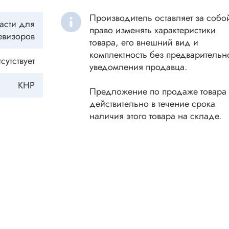
ки винтовые
Производитель оставляет за собо
ки
асти для
право изменять характеристики
Акустика
евизоров
ики разъёмные
товара, его внешний вид и
Динамики
 аудио Jack
комплектность без предварительн
сутствует
уведомления продавца.
Звукоизлучатели
 высокочастотные
Мегафоны
КНР
 переходники
Предложение по продаже товара
астотные
Микрофоны
действительно в течение срока
 D-SUB
наличия этого товара на складе.
Рупорные громкоговорители
ики барьерные
ы BANAN
Трансформаторы
 IDC
ы USB
Дроссели, индуктивнос
 переходники аудио/видео
 DIN.miniDIN, ОНЦ
SMD-исполнения