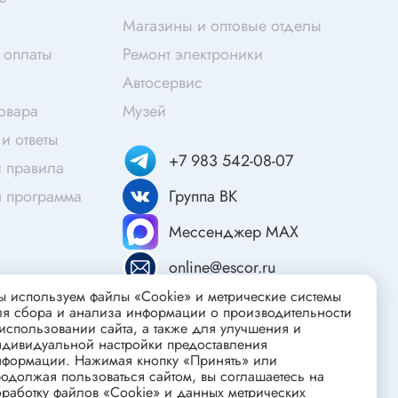
Скотч
Магазины и оптовые отделы
Защитные средства
 оплаты
Ремонт электроники
Клей
Автосервис
Очищающие средства
товара
Музей
Текстолит
и ответы
Труба гофрированная
+7 983 542-08-07
ты
 правила
Химия для электроники
я программа
Группа ВК
Токопроводящие материалы
Мессенджер MAX
Средства для заморозки и продувки
Крепежные элементы
online@escor.ru
Трубка силиконовая
 используем файлы «Cookie» и метрические системы
ля сбора и анализа информации о производительности
Втулки, подложки
использовании сайта, а также для улучшения и
ндивидуальной настройки предоставления
Печатные макетные платы
атор
нформации. Нажимая кнопку «Принять» или
одолжая пользоваться сайтом, вы соглашаетесь на
Тепловодящие материалы
работку файлов «Cookie» и данных метрических