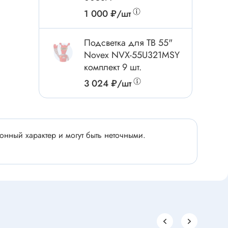
Электроинструмент
1 000 ₽/шт
Аксессуары для инструмента
Слесарный инструмент
Подсветка для ТВ 55"
Сверло
Novex NVX-55U321MSY
комплект 9 шт.
Измерительный инструмент
3 024 ₽/шт
Набор инструмента
Отвёртка с насадками
Ящик, органайзер
Пинцет, зажим
нный характер и могут быть неточными.
Набор отвёрток
Оптическое приспособление
Специальный инструмент
Расходные материалы
сти