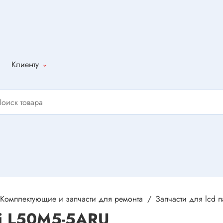
Клиенту
Как оформить
заказ
Доставка
Способы
оплаты
Написать
отзыв
Комплектующие и запчасти для ремонта
Запчасти для lcd 
mi L50M5-5ARU