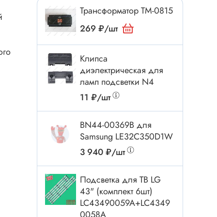
Токовые клещи
Трансформатор TM-0815
й
Анемометры
269 ₽/шт
Мультиметры
Измеритель расстояния
ого
Клипса
Прибор
диэлектрическая для
ламп подсветки N4
11 ₽/шт
Инструмент
BN44-00369B для
Бокорезы
Samsung LE32C350D1W
Отвёртка
3 940 ₽/шт
Обжим, зачистка
Микродрели, насадки
Подсветка для ТВ LG
ти
Нож, скальпель
43" (комплект 6шт)
LC43490059A+LC4349
Плоскогубцы, круглогубцы
0058A