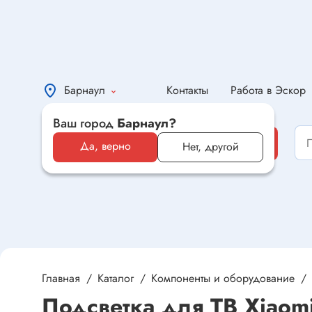
Барнаул
Контакты
Работа в Эскор
Ваш город
Барнаул?
Каталог
Каталог
Да, верно
Нет, другой
Электронные компоненты и
оборудование
Светотехника и электрика
Автомобильная электроника и
автотовары
Главная
Каталог
Компоненты и оборудование
Подсветка для ТВ Xiao