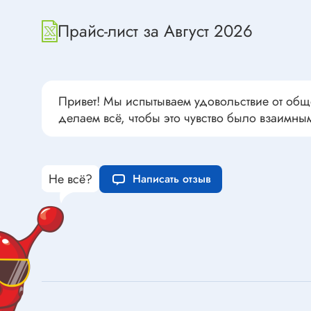
Переклю
Конденсаторы пусковые в
антиван
Прайс-лист за Август 2026
прямоугольном корпусе
Конденсаторы керамические
низковольтные
Устрой
Конденсаторы керамические ЧИП
Привет! Мы испытываем удовольствие от общ
Вставки
Конденсаторы электролитические
делаем всё, чтобы это чувство было взаимны
Термоста
неполярные
Термопр
Конденсаторы оксидно-
полупроводниковые
Брейке
Не всё?
Написать отзыв
Конденсаторы электролитические
Термост
SMD
Предохр
Конденсаторы переменные
Держате
Конденсаторы керамические
Предохр
высоковольтные
монтажа
Конденсаторы танталовые
Предохр