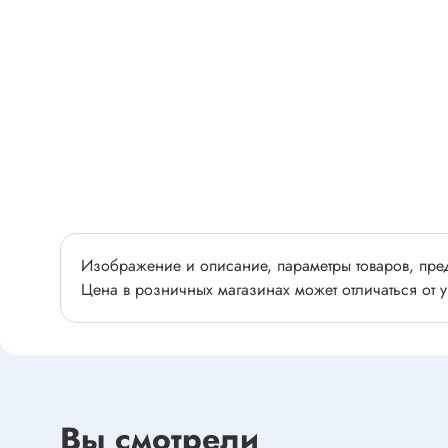
Разъёмы
Стабилитроны отечественные
Разъёмы
Разъём
Разъём
Тиристоры, симисторы
Разъёмы
Тиристоры
Зажимы 
Симисторы
Разъёмы
Динисторы
Разъёмы
Тиристоры силовые
Клеммни
Изображение и описание, параметры товаров, пред
Симисторы силовые
Разъём
Цена в розничных магазинах может отличаться от у
отечест
Оптоэлектроника
Клемм
Оптопары
Светодиоды
Вы смотрели
Втулки 