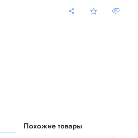
Измерительные приборы
Мультиметр
Пробники, тестеры
ники
Измеритель уровня шума
Измеритель температуры
Аксессуары для приборов
C-DC
Тахометр
Осциллограф
Похожие товары
Измеритель освещенности