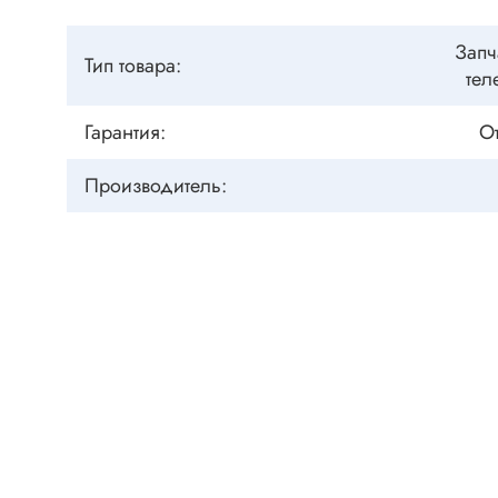
Клеммни
DC интеллектуальные ключи
Скотчло
Запч
Транзисторы отечественные
Тип товара:
тел
Клеммн
Разъёмы
Гарантия:
От
Диоды
Разъёмы
Производитель:
Разъёмы
Диодные мосты
высокоч
Диоды защитные
Разъёмы
Диоды быстродействующие
Клеммн
Диоды Шоттки
Разъём
Диоды выпрямительные
Разъёмы
Стабилитроны
Разъём
Варикапы
Разъёмы
Диоды отечественные
Разъёмы
Диоды силовые