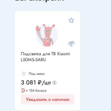
Устройства индикации
Клеммы
Фоточувствительные элементы
Клеммы 
Клеммы 
Клеммы 
Датчики
Наконеч
Давления
Клеммы 
Магниточувствительные
Подсветка для ТВ Xiaomi
Наклона
L50M5-5ARU
Венти
Оптические
Энкодеры
Под заказ
Вентиля
3 081 ₽/шт
Вентиля
+ 154 бонуса
Решетки
Резисторы
Уведомить о наличии
Резисторы выводные