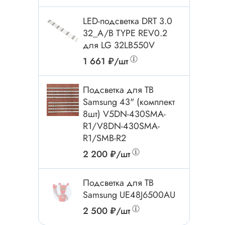
Электроинструмент
Аксессуары для инструмента
LED-подсветка DRT 3.0
32_A/B TYPE REV0.2
Слесарный инструмент
для LG 32LB550V
Сверло
1 661 ₽/шт
Измерительный инструмент
Набор инструмента
Подсветка для ТВ
Отвёртка с насадками
Samsung 43" (комплект
8шт) V5DN-430SMA-
Ящик, органайзер
R1/V8DN-430SMA-
Пинцет, зажим
R1/SMB-R2
Набор отвёрток
2 200 ₽/шт
Оптическое приспособление
Специальный инструмент
Подсветка для ТВ
Samsung UE48J6500AU
Расходные материалы
сти
2 500 ₽/шт