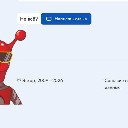
Конденсаторы металлобумажные
самовос
Ионисторы
Разряд
Не всё?
Написать отзыв
Конденсаторы электролитические с
низким импедансом
Двигат
Двигате
Реле
Щётки д
Реле электромагнитные
Сервом
Колодки для реле
© Эскор, 2009—2026
Согласие н
Герконы
данных
Реле твердотельные