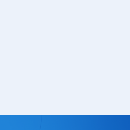
Тюнеры
лючатели
Шлейфы
чатели клавишные
Радиолампы
тактовые
чатели кнопочные
ры
Кабельная продукция
чатели для
Силовой кабель
инструмента
Стяжка кабельная
уры
Монтажный провод
чатели сетевые
Акустический кабель
чатели движковые
Шнур соединительный
чатели DIP
Площадка под стяжку
реключатели
Кабель плоский, шлейф
чатели поворотные
Коаксиальный кабель
чатели галетные
Крепеж