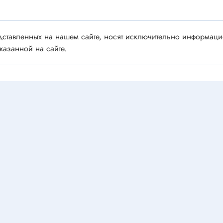
Запчасти для GSM телефонов
 ножевые
Запчасти для LCD панелей
тип *U*
Запчасти для кофемашин и к
ставленных на нашем сайте, носят исключительно информацио
тип *B*
казанной на сайте.
Запчасти для мелкой бытовой
тип *O*
Запчасти для плит
ники
Запчасти для СВЧ печей
тип *I*
Запчасти для стиральных ма
Запчасти для холодильников
ляторы
Л П М
Лазерные головки
торы AC
Механические детали
торы DC
видеоаппаратуры
 для вентиляторов
Панельки кинескопов
Телевизионка