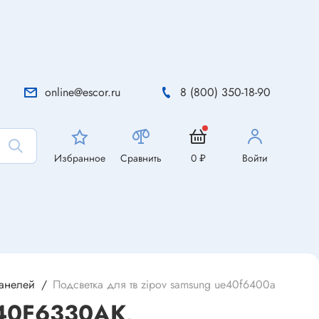
online@escor.ru
8 (800) 350-18-90
Избранное
Сравнить
0 ₽
Войти
панелей
Подсветка для тв zipov samsung ue40f6400ak, ue40
E40F6330AK,