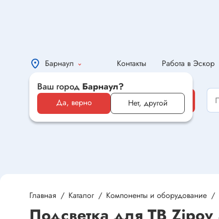
Барнаул
Контакты
Работа в Эскор
Ваш город
Барнаул?
Каталог
Каталог
Да, верно
Нет, другой
Электронные компоненты и
оборудование
Светотехника и электрика
Автомобильная электроника и
автотовары
Главная
Каталог
Компоненты и оборудование
Подсветка для ТВ Zipo