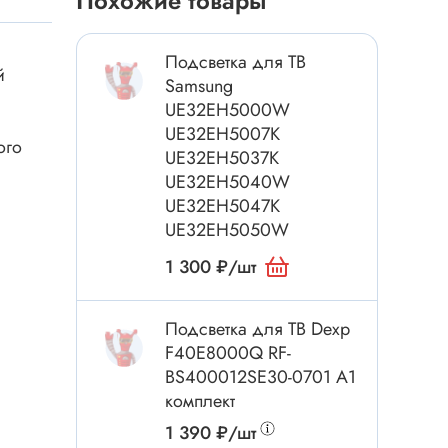
Похожие товары
Токовые клещи
Анемометры
Подсветка для ТВ
Мультиметры
й
Samsung
Измеритель расстояния
UE32EH5000W
UE32EH5007K
Прибор
ого
UE32EH5037K
UE32EH5040W
UE32EH5047K
Инструмент
UE32EH5050W
Бокорезы
1 300 ₽/шт
Отвёртка
Обжим, зачистка
Подсветка для ТВ Dexp
F40E8000Q RF-
Микродрели, насадки
ти
BS400012SE30-0701 A1
Нож, скальпель
комплект
Плоскогубцы, круглогубцы
1 390 ₽/шт