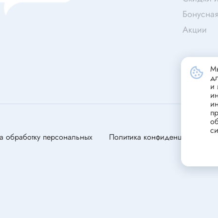
станавливающиеся
Портативные зарядные устрой
Бонусна
(powerbank)
ники
Акции
Стабилизатор напряжения
переменного тока
Зарядные устройства для сви
ели
Мы
аккумуляторов
д
ли
и 
и
ля электродвигателей
и
оторы
пр
об
си
а обработку персональных
Политика конфиденциальности