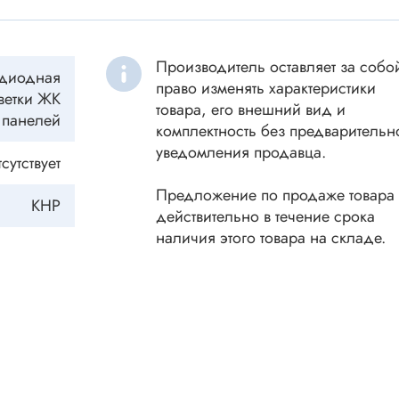
ки винтовые
ки
Акустика
ики разъёмные
Производитель оставляет за собо
одиодная
право изменять характеристики
Динамики
 аудио Jack
ветки ЖК
товара, его внешний вид и
Звукоизлучатели
панелей
 высокочастотные
комплектность без предварительн
Мегафоны
 переходники
уведомления продавца.
сутствует
астотные
Микрофоны
Предложение по продаже товара
 D-SUB
Рупорные громкоговорители
КНР
действительно в течение срока
ики барьерные
наличия этого товара на складе.
ы BANAN
Трансформаторы
 IDC
ы USB
Дроссели, индуктивнос
 переходники аудио/видео
 DIN.miniDIN, ОНЦ
SMD-исполнения