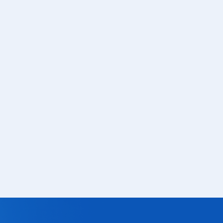
Газовое оборудование
Горелки
Газовые баллоны
Паяльник газовый
Средства индивидуальной
защиты
Расходные материалы
Термоусадочная трубка
Контактные макетные платы
Изолента