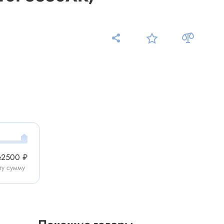
Измерительные приборы
Мультиметр
Пробники, тестеры
ники
Измеритель уровня шума
Измеритель температуры
е
2500 ₽
Аксессуары для приборов
ту сумму
C-DC
Тахометр
Осциллограф
Измеритель освещенности