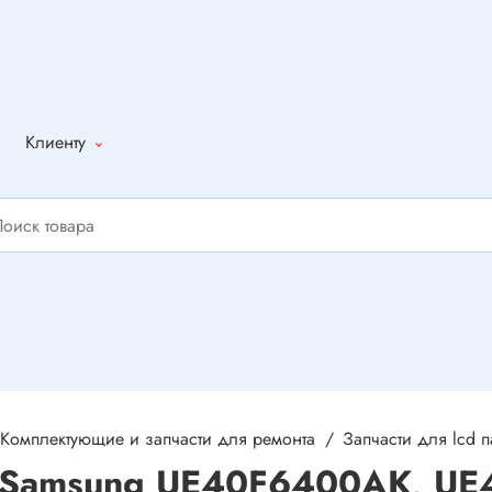
Клиенту
Как оформить
заказ
Доставка
Способы
оплаты
Написать
отзыв
Комплектующие и запчасти для ремонта
Запчасти для lcd 
v Samsung UE40F6400AK, U