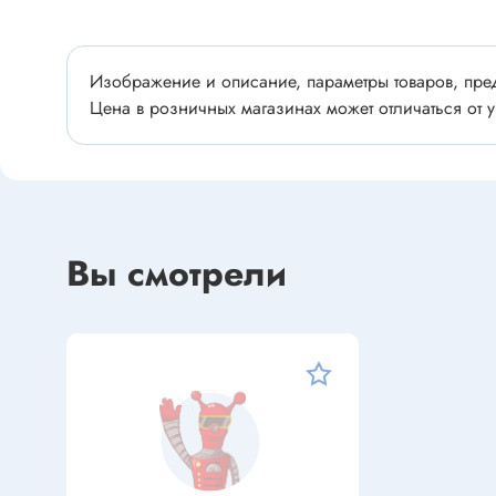
Устройства индикации
Клеммы
Фоточувствительные элементы
Клеммы 
Изображение и описание, параметры товаров, пред
Клеммы 
Цена в розничных магазинах может отличаться от у
Клеммы 
Датчики
Наконеч
Давления
Клеммы 
Магниточувствительные
Наклона
Вы смотрели
Венти
Оптические
Энкодеры
Вентиля
Вентиля
Решетки
Резисторы
Резисторы выводные