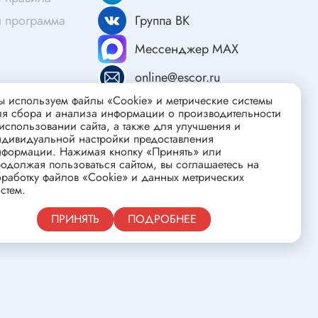
ства
Клеевые стержни
я программа
Группа ВК
Масла и смазки
Мессенджер MAX
Скоба для гофротрубы
Лента
online@escor.ru
нцовых
Средства для изготовления печатных
 используем файлы «Cookie» и метрические системы
ля сбора и анализа информации о производительности
плат
использовании сайта, а также для улучшения и
ндивидуальной настройки предоставления
нформации. Нажимая кнопку «Принять» или
одолжая пользоваться сайтом, вы соглашаетесь на
работку файлов «Cookie» и данных метрических
стем.
Публичная оферта
ПРИНЯТЬ
ПОДРОБНЕЕ