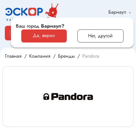
Барнаул
Ваш город
Барнаул?
Да, верно
Нет, другой
Главная
Компания
Бренды
Pandora
Каталог
Электронные компоненты и оборудование
Светотехника и электрика
Автомобильная электроника и автотовары
Электроника для дома и хобби