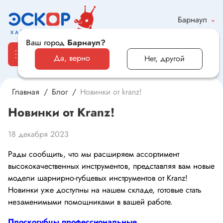
Барнаул
Ваш город
Барнаул?
Да, верно
Нет, другой
Главная
Блог
Новинки от kranz!
Каталог
Новинки от Kranz!
Электронные компоненты и оборудование
18 декабря 2023
Светотехника и электрика
Рады сообщить, что мы расширяем ассортимент
высококачественных инструментов, представляя вам новые
Автомобильная электроника и автотовары
модели шарнирно-губцевых инструментов от Kranz!
Новинки уже доступны на нашем складе, готовые стать
Электроника для дома и хобби
незаменимыми помощниками в вашей работе.
Плоскогубцы профессиональные