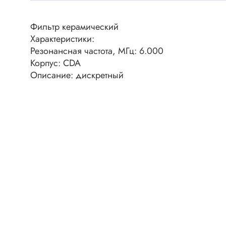
Клеммни
DC интеллектуальные ключи
Скотчло
Фильтр керамический
Транзисторы отечественные
Клеммн
Характеристики:
Резонансная частота, МГц: 6.000
Разъёмы
Корпус: CDA
Диоды
Разъёмы
Описание: дискретный
Разъёмы
Диодные мосты
высокоч
Диоды защитные
Разъёмы
Диоды быстродействующие
Клеммн
Диоды Шоттки
Разъём
Диоды выпрямительные
Разъёмы
Стабилитроны
Разъём
Варикапы
Разъёмы
Диоды отечественные
Разъёмы
Диоды силовые