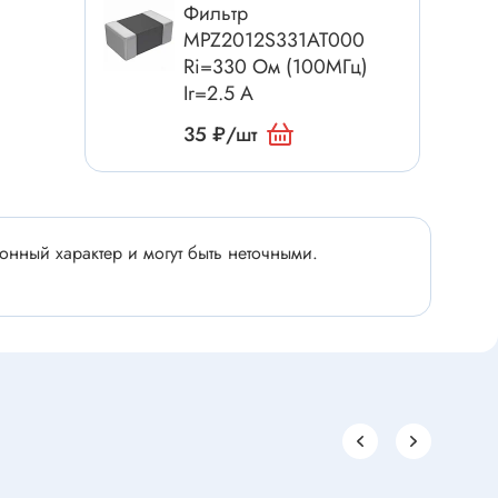
Электроинструмент
Фильтр
MPZ2012S331AT000
Аксессуары для инструмента
Ri=330 Ом (100МГц)
Слесарный инструмент
Ir=2.5 А
Сверло
35 ₽/шт
Измерительный инструмент
Набор инструмента
Отвёртка с насадками
нный характер и могут быть неточными.
Ящик, органайзер
Пинцет, зажим
Набор отвёрток
Оптическое приспособление
Специальный инструмент
Расходные материалы
сти