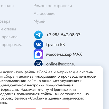
Скотч
 оплаты
Ремонт электроники
Защитные средства
Автосервис
Клей
товара
Музей
Очищающие средства
и ответы
Текстолит
+7 983 542-08-07
 правила
Труба гофрированная
я программа
Группа ВК
ты
Химия для электроники
Мессенджер MAX
Токопроводящие материалы
online@escor.ru
Средства для заморозки и продувки
 используем файлы «Cookie» и метрические системы
Крепежные элементы
ля сбора и анализа информации о производительности
Трубка силиконовая
использовании сайта, а также для улучшения и
ндивидуальной настройки предоставления
Втулки, подложки
нформации. Нажимая кнопку «Принять» или
одолжая пользоваться сайтом, вы соглашаетесь на
Печатные макетные платы
атор
работку файлов «Cookie» и данных метрических
стем.
Тепловодящие материалы