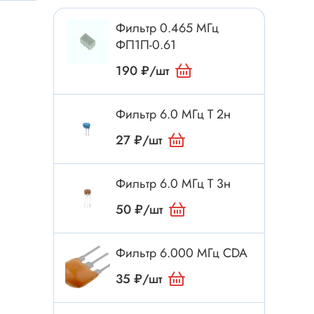
Токовые клещи
Фильтр 0.465 МГц
Анемометры
ФП1П-0.61
Мультиметры
190 ₽/шт
Измеритель расстояния
Прибор
Фильтр 6.0 МГц T 2н
27 ₽/шт
Инструмент
Бокорезы
Фильтр 6.0 МГц Т 3н
Отвёртка
50 ₽/шт
Обжим, зачистка
Микродрели, насадки
Фильтр 6.000 МГц CDA
ти
Нож, скальпель
35 ₽/шт
Плоскогубцы, круглогубцы