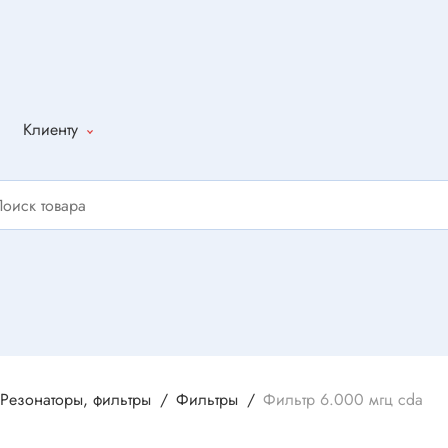
Клиенту
Как оформить
заказ
Доставка
Способы
оплаты
Написать
отзыв
Резонаторы, фильтры
Фильтры
Фильтр 6.000 мгц cda