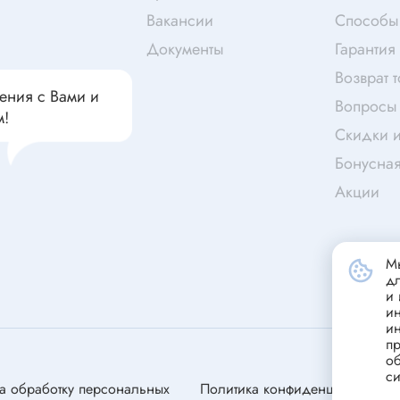
чатели кнопочные
Вакансии
Способы
дальные
Витая пара
Документы
Гарантия
Переходник
Возврат 
Телефонный кабель
ения с Вами и
ства защиты
Вопросы 
Бандажи
м!
Скидки и
 плавкие
Бонусна
ты
Аккумуляторы и элемен
питания
Акции
едохранители
ры
аты регулируемые
Источники питания
Мы
анители интегральные
д
и 
Зарядное устройство
ли предохранителя
и
и
Лабораторный блок питания
анители для поверхностного
пр
Лабораторный автотрансформ
об
си
(ЛАТР)
анители
а обработку персональных
Политика конфиденциальности