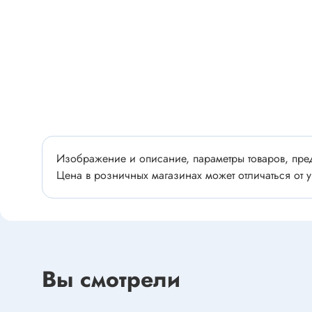
Разъёмы
Стабилитроны отечественные
Разъёмы
Разъём
Разъём
Тиристоры, симисторы
Разъёмы
Тиристоры
Зажимы 
Симисторы
Разъёмы
Динисторы
Разъёмы
Изображение и описание, параметры товаров, пред
Тиристоры силовые
Цена в розничных магазинах может отличаться от у
Клеммни
Симисторы силовые
Разъём
отечест
Оптоэлектроника
Вы смотрели
Клемм
Оптопары
Светодиоды
Втулки 