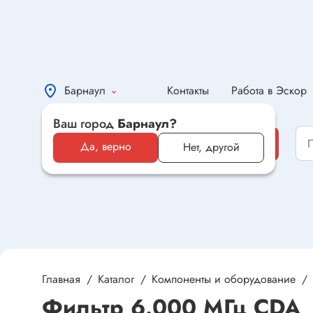
Барнаул
Контакты
Работа в Эскор
Ваш город
Барнаул?
Каталог
Каталог
Да, верно
Нет, другой
Электронные компоненты и
оборудование
Светотехника и электрика
Автомобильная электроника и
автотовары
Главная
Каталог
Компоненты и оборудование
Фильтр 6.000 МГц CDA