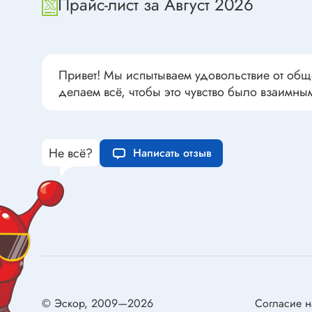
Прайс-лист за Август 2026
Переклю
Конденсаторы пусковые в
антиван
прямоугольном корпусе
Конденсаторы керамические
низковольтные
Привет! Мы испытываем удовольствие от общ
Устрой
делаем всё, чтобы это чувство было взаимны
Конденсаторы керамические ЧИП
Вставки
Конденсаторы электролитические
Термоста
неполярные
Термопр
Не всё?
Написать отзыв
Конденсаторы оксидно-
полупроводниковые
Брейке
Конденсаторы электролитические
Термост
SMD
Предохр
Конденсаторы переменные
Держате
Конденсаторы керамические
Предохр
высоковольтные
монтажа
Конденсаторы танталовые
Предохр
© Эскор, 2009—2026
Согласие н