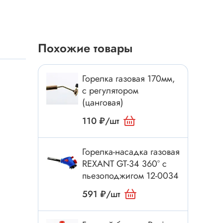
Токовые клещи
Анемометры
Мультиметры
Похожие товары
Измеритель расстояния
Прибор
Горелка газовая 170мм,
с регулятором
(цанговая)
Инструмент
110 ₽/шт
Бокорезы
Отвёртка
Горелка-насадка газовая
Обжим, зачистка
REXANT GT-34 360° с
пьезоподжигом 12-0034
Микродрели, насадки
ти
Нож, скальпель
591 ₽/шт
Плоскогубцы, круглогубцы