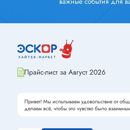
важные события для ва
Переклю
Конденсаторы пусковые в
антиван
прямоугольном корпусе
Конденсаторы керамические
низковольтные
Устрой
Конденсаторы керамические ЧИП
Вставки
Конденсаторы электролитические
Термоста
неполярные
Термопр
Конденсаторы оксидно-
Прайс-лист за Август 2026
полупроводниковые
Брейке
Конденсаторы электролитические
Термост
SMD
Предохр
Конденсаторы переменные
Держате
Привет! Мы испытываем удовольствие от общ
Конденсаторы керамические
делаем всё, чтобы это чувство было взаимны
Предохр
высоковольтные
монтажа
Конденсаторы танталовые
Предохр