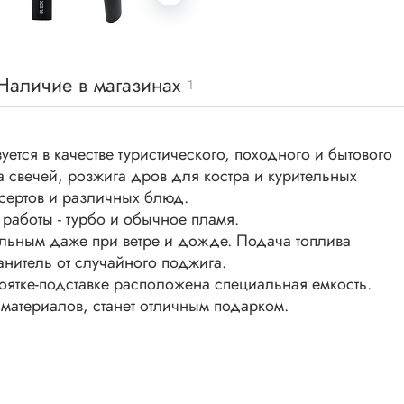
ки винтовые
ки
Акустика
ики разъёмные
Наличие в магазинах
1
Динамики
 аудио Jack
Звукоизлучатели
 высокочастотные
Мегафоны
 переходники
ется в качестве туристического, походного и бытового
астотные
 свечей, розжига дров для костра и курительных
Микрофоны
сертов и различных блюд.
 D-SUB
Рупорные громкоговорители
 работы - турбо и обычное пламя.
ики барьерные
бильным даже при ветре и дожде. Подача топлива
ы BANAN
нитель от случайного поджига.
Трансформаторы
оятке-подставке расположена специальная емкость.
 IDC
 материалов, станет отличным подарком.
ы USB
Дроссели, индуктивнос
 переходники аудио/видео
 DIN.miniDIN, ОНЦ
SMD-исполнения