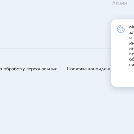
Акции
станавливающиеся
Портативные зарядные устрой
(powerbank)
ники
Стабилизатор напряжения
переменного тока
Мы
д
Зарядные устройства для сви
ели
и 
и
аккумуляторов
и
ли
пр
ля электродвигателей
об
си
оторы
а обработку персональных
Политика конфиденциальности