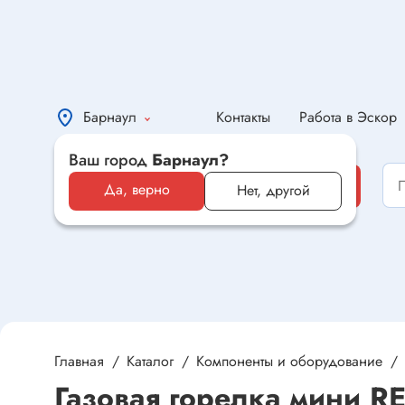
Барнаул
Контакты
Работа в Эскор
Ваш город
Барнаул?
Каталог
Каталог
Да, верно
Нет, другой
Электронные компоненты и
оборудование
Светотехника и электрика
Автомобильная электроника и
автотовары
Главная
Каталог
Компоненты и оборудование
Газовая горелка мини R