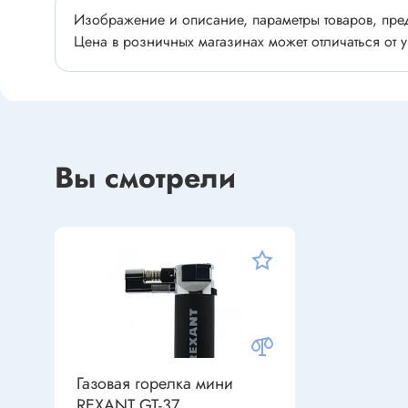
Устройства индикации
Клеммы
Изображение и описание, параметры товаров, пред
Фоточувствительные элементы
Цена в розничных магазинах может отличаться от у
Клеммы 
Клеммы 
Клеммы 
Датчики
Наконеч
Давления
Клеммы 
Вы смотрели
Магниточувствительные
Наклона
Венти
Оптические
Энкодеры
Вентиля
Вентиля
Решетки
Резисторы
Резисторы выводные
Газовая горелка мини
REXANT GT-37