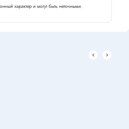
нный характер и могут быть неточными.
Паяльное оборудование
Комплектующие к паяльному
офеварок
оборудованию
 техники
Паяльник
Материал для пайки
Вспомогательное оборудование
шин
Паяльная станция
Держатель для плат
Ультразвуковая ванна
Паяльная ванна
Оловоотсос
Припой
Подставка для паяльника