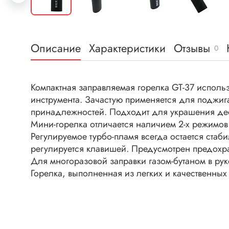
Клеммни
DC интеллектуальные ключи
Скотчло
Транзисторы отечественные
Клеммн
Описание
Характеристики
Отзывы
0
Разъёмы
Диоды
Разъёмы
Разъёмы
Компактная заправляемая горелка GT-37 использу
Диодные мосты
высокоч
инструмента. Зачастую применяется для поджига
Диоды защитные
принадлежностей. Подходит для украшения де
Разъёмы
Мини-горелка отличается наличием 2-х режимов
Диоды быстродействующие
Клеммн
Регулируемое турбо-пламя всегда остается ста
Диоды Шоттки
Разъём
регулируется клавишей. Предусмотрен предохра
Диоды выпрямительные
Для многоразовой заправки газом-бутаном в рук
Разъёмы
Горелка, выполненная из легких и качественных
Стабилитроны
Разъём
Варикапы
Разъёмы
Диоды отечественные
Разъёмы
Диоды силовые