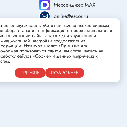
ства
Клеевые стержни
Мессенджер MAX
Масла и смазки
online@escor.ru
Скоба для гофротрубы
 используем файлы «Cookie» и метрические системы
Лента
ля сбора и анализа информации о производительности
нцовых
использовании сайта, а также для улучшения и
Средства для изготовления печатных
ндивидуальной настройки предоставления
плат
нформации. Нажимая кнопку «Принять» или
одолжая пользоваться сайтом, вы соглашаетесь на
работку файлов «Cookie» и данных метрических
стем.
Публичная оферта
ПРИНЯТЬ
ПОДРОБНЕЕ