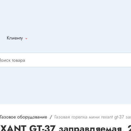
Клиенту
Как оформить
заказ
Доставка
Способы
оплаты
Написать
отзыв
Газовое оборудование
Газовая горелка мини rexant gt-37 
EXANT GT-37 заправляемая, 