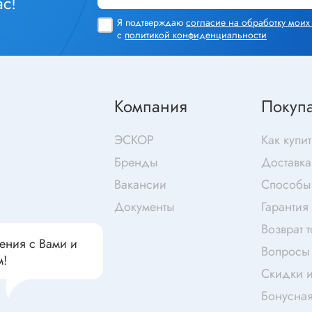
с!
чатели кнопочные
дальные
Витая пара
Я подтверждаю
согласие на обработку мои
с
политикой конфиденциальности
Переходник
Телефонный кабель
ства защиты
Бандажи
Компания
Покуп
 плавкие
ты
Аккумуляторы и элемен
ЭСКОР
Как купит
питания
едохранители
Бренды
Доставка
ры
Вакансии
Способы
аты регулируемые
Источники питания
Документы
Гарантия
анители интегральные
Возврат 
Зарядное устройство
ли предохранителя
ения с Вами и
Вопросы 
Лабораторный блок питания
м!
анители для поверхностного
Скидки и
Лабораторный автотрансформ
Бонусна
(ЛАТР)
анители