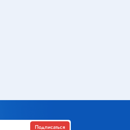
Газовое оборудование
Горелки
Газовые баллоны
Паяльник газовый
Средства индивидуальной
защиты
Расходные материалы
Термоусадочная трубка
Контактные макетные платы
Изолента
Подписаться