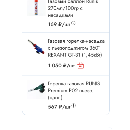
Газовый баллон Runis
Электроинструмент
270мл/100гр с
Аксессуары для инструмента
насадками
Слесарный инструмент
169 ₽/шт
Сверло
Измерительный инструмент
Газовая горелка-насадка
с пьезоподжигом 360°
Набор инструмента
REXANT GT-31 (1,45кВт)
Отвёртка с насадками
1 050 ₽/шт
Ящик, органайзер
Пинцет, зажим
Горелка газовая RUNIS
Набор отвёрток
Premium P02 пьезо.
Оптическое приспособление
(цанг.)
Специальный инструмент
567 ₽/шт
Расходные материалы
сти