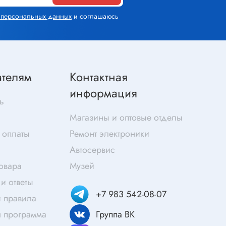
Скотч
х персональных данных
и соглашаюсь
Защитные средства
Клей
Очищающие средства
Текстолит
ателям
Контактная
Труба гофрированная
информация
ты
ь
Химия для электроники
Магазины и оптовые отделы
Токопроводящие материалы
 оплаты
Ремонт электроники
Средства для заморозки и продувки
Автосервис
Крепежные элементы
товара
Музей
Трубка силиконовая
и ответы
Втулки, подложки
+7 983 542-08-07
 правила
Печатные макетные платы
атор
я программа
Группа ВК
Тепловодящие материалы