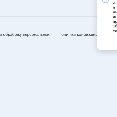
станавливающиеся
Портативные зарядные устрой
д
и 
(powerbank)
ники
и
и
Стабилизатор напряжения
пр
переменного тока
об
си
Зарядные устройства для сви
ели
а обработку персональных
Политика конфиденциальности
аккумуляторов
ли
ля электродвигателей
оторы