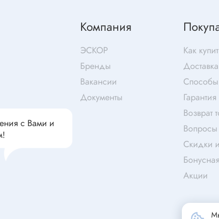
чатели кнопочные
дальные
Витая пара
Компания
Покуп
Переходник
Телефонный кабель
ЭСКОР
Как купит
ства защиты
Бандажи
Бренды
Доставка
 плавкие
Вакансии
Способы
ты
Аккумуляторы и элемен
Документы
Гарантия
питания
едохранители
Возврат 
ры
ения с Вами и
Вопросы 
м!
аты регулируемые
Источники питания
Скидки и
анители интегральные
Бонусна
Зарядное устройство
ли предохранителя
Акции
Лабораторный блок питания
анители для поверхностного
Лабораторный автотрансформ
(ЛАТР)
анители
Мы