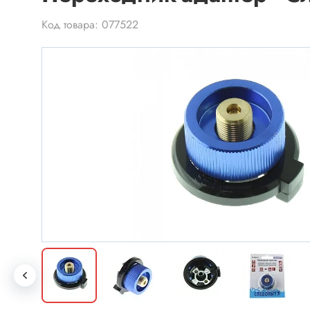
Электроника для дома и
хобби
Код товара: 077522
Промышленная автоматика
Разъе
Микросхемы
Разъёмы
Микросхемы импортные
Разъёмы
Микросхемы отечественные
Панельк
Разъёмы
Разъём
Транзисторы
Разъёмы
Транзисторы MOSFET
Разъёмы
Транзисторы биполярные
Разъёмы
Транзисторы IGBT