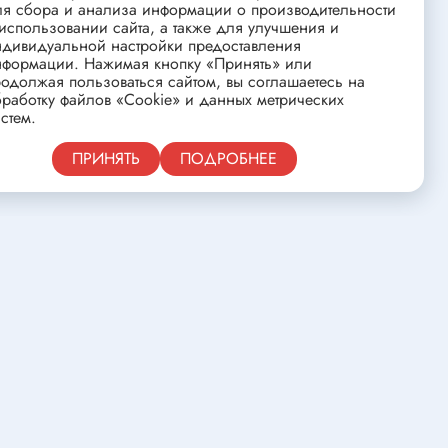
ства
Клеевые стержни
ля сбора и анализа информации о производительности
использовании сайта, а также для улучшения и
Масла и смазки
ндивидуальной настройки предоставления
нформации. Нажимая кнопку «Принять» или
Скоба для гофротрубы
одолжая пользоваться сайтом, вы соглашаетесь на
работку файлов «Cookie» и данных метрических
Лента
стем.
нцовых
Средства для изготовления печатных
Публичная оферта
ПРИНЯТЬ
ПОДРОБНЕЕ
плат