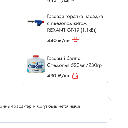
445 ₽/шт
Электроинструмент
Аксессуары для инструмента
Газовая горелка-насадка
Слесарный инструмент
с пьезоподжигом
Сверло
REXANT GT-19 (1,1кВт)
Измерительный инструмент
440 ₽/шт
Набор инструмента
Отвёртка с насадками
Газовый баллон
Следопыт 520мл/230гр
Ящик, органайзер
Пинцет, зажим
430 ₽/шт
Набор отвёрток
Оптическое приспособление
Специальный инструмент
нный характер и могут быть неточными.
Расходные материалы
сти