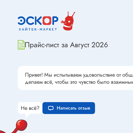
Переклю
Конденсаторы пусковые в
антиван
прямоугольном корпусе
Конденсаторы керамические
низковольтные
Устрой
Конденсаторы керамические ЧИП
Прайс-лист за Август 2026
Вставки
Конденсаторы электролитические
Термоста
неполярные
Термопр
Конденсаторы оксидно-
полупроводниковые
Брейке
Привет! Мы испытываем удовольствие от общ
делаем всё, чтобы это чувство было взаимны
Конденсаторы электролитические
Термост
SMD
Предохр
Конденсаторы переменные
Держате
Не всё?
Написать отзыв
Конденсаторы керамические
Предохр
высоковольтные
монтажа
Конденсаторы танталовые
Предохр