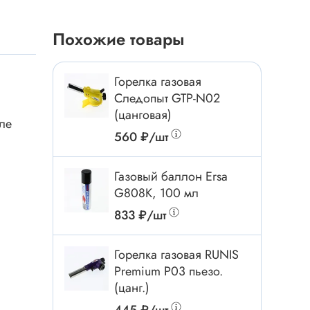
Токовые клещи
Анемометры
Похожие товары
Мультиметры
Измеритель расстояния
Горелка газовая
Прибор
Следопыт GTP-N02
(цанговая)
ле
560 ₽/шт
Инструмент
Газовый баллон Ersa
Бокорезы
G808K, 100 мл
Отвёртка
833 ₽/шт
Обжим, зачистка
Микродрели, насадки
Горелка газовая RUNIS
ти
Нож, скальпель
Premium P03 пьезо.
(цанг.)
Плоскогубцы, круглогубцы