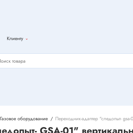
Клиенту
Как оформить
заказ
Доставка
Способы
оплаты
Написать
отзыв
Газовое оборудование
Переходник-адаптер "следопыт- gsa-0
едопыт- GSA-01" вертикальн