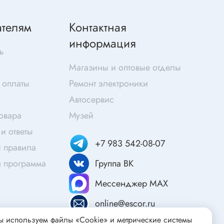
Скотч
Защитные средства
ателям
Контактная
Клей
информация
ь
Очищающие средства
Магазины и оптовые отделы
Текстолит
 оплаты
Ремонт электроники
Труба гофрированная
ты
Автосервис
Химия для электроники
товара
Музей
Токопроводящие материалы
и ответы
Средства для заморозки и продувки
+7 983 542-08-07
 правила
Крепежные элементы
я программа
Группа ВК
Трубка силиконовая
Втулки, подложки
Мессенджер MAX
Печатные макетные платы
атор
online@escor.ru
Тепловодящие материалы
 используем файлы «Cookie» и метрические системы