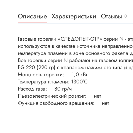
Клеммни
DC интеллектуальные ключи
Скотчло
Описание
Характеристики
Отзывы
Транзисторы отечественные
0
Клеммн
Разъёмы
Газовые горелки «СЛЕДОПЫТ-GTP» серии N - это
Диоды
Разъёмы
используются в качестве источника направленно
Разъёмы
температура пламени в зоне основного факела д
Диодные мосты
высокоч
Все горелки серии N работают на газовом топл
Диоды защитные
Разъёмы
FG-220 (220 гр) с клапаном нажимного типа и ц
Диоды быстродействующие
Мощность горелки: 1,0 кВт
Клеммн
Температура пламени: 1300°С
Диоды Шоттки
Разъём
Расход газа: 80 гр/ч
Диоды выпрямительные
Разъёмы
Пьезоэлектрический розжиг: нет
Стабилитроны
Функция свободного вращения: нет
Разъём
Варикапы
Разъёмы
Диоды отечественные
Разъёмы
Диоды силовые