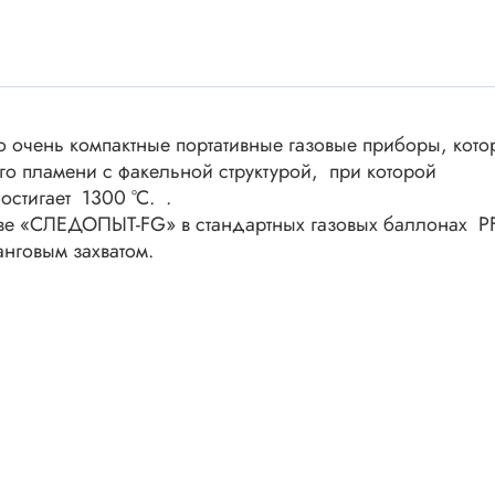
ки винтовые
ки
Акустика
ики разъёмные
Динамики
 аудио Jack
 очень компактные портативные газовые приборы, кото
Звукоизлучатели
 высокочастотные
го пламени с факельной структурой, при которой
Мегафоны
 переходники
остигает 1300 °С. .
астотные
Микрофоны
иве «СЛЕДОПЫТ-FG» в стандартных газовых баллонах PF
 D-SUB
анговым захватом.
Рупорные громкоговорители
ики барьерные
ы BANAN
Трансформаторы
 IDC
ы USB
Дроссели, индуктивнос
 переходники аудио/видео
 DIN.miniDIN, ОНЦ
SMD-исполнения