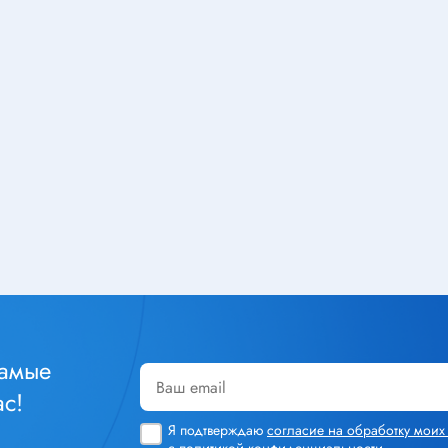
Тюнеры
лючатели
Шлейфы
чатели клавишные
Радиолампы
тактовые
чатели кнопочные
ры
Кабельная продукция
чатели для
Силовой кабель
инструмента
Стяжка кабельная
уры
Монтажный провод
чатели сетевые
Акустический кабель
чатели движковые
Шнур соединительный
чатели DIP
Площадка под стяжку
реключатели
самые
Кабель плоский, шлейф
чатели поворотные
с!
Коаксиальный кабель
чатели галетные
Я подтверждаю
согласие на обработку мои
Крепеж