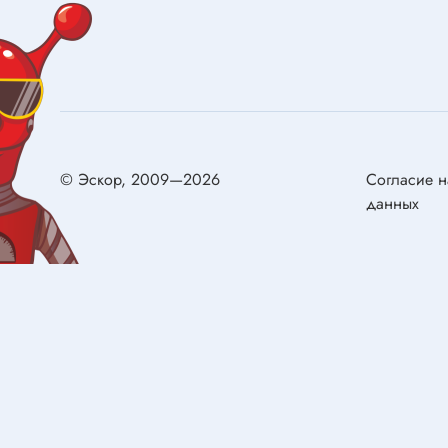
Конденсаторы металлобумажные
самовос
Ионисторы
Разряд
Конденсаторы электролитические с
низким импедансом
Двигат
Двигате
Реле
© Эскор, 2009—2026
Согласие н
Щётки д
данных
Реле электромагнитные
Сервом
Колодки для реле
Герконы
Реле твердотельные