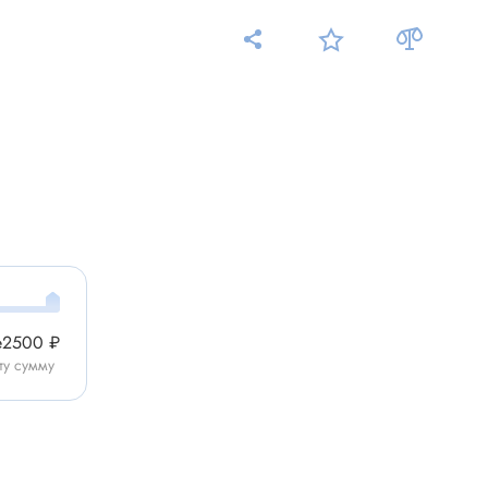
Измерительные приборы
Мультиметр
Пробники, тестеры
ники
Измеритель уровня шума
Измеритель температуры
е
2500 ₽
Аксессуары для приборов
ту сумму
C-DC
Тахометр
Осциллограф
Измеритель освещенности