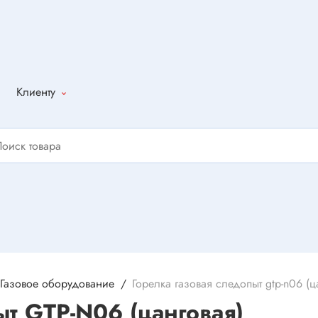
Клиенту
Как оформить
заказ
Доставка
Способы
оплаты
Написать
отзыв
Газовое оборудование
Горелка газовая следопыт gtp-n06 (ц
ыт GTP-N06 (цанговая)