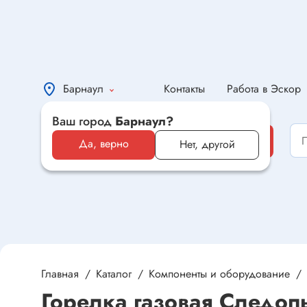
Барнаул
Контакты
Работа в Эскор
Ваш город
Барнаул?
Каталог
Каталог
Да, верно
Нет, другой
Электронные компоненты и
оборудование
Светотехника и электрика
Автомобильная электроника и
автотовары
Главная
Каталог
Компоненты и оборудование
Горелка газовая Следоп