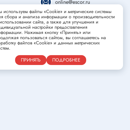
online@escor.ru
ства
Клеевые стержни
 используем файлы «Cookie» и метрические системы
Масла и смазки
ля сбора и анализа информации о производительности
Скоба для гофротрубы
использовании сайта, а также для улучшения и
ндивидуальной настройки предоставления
Лента
нформации. Нажимая кнопку «Принять» или
нцовых
одолжая пользоваться сайтом, вы соглашаетесь на
Средства для изготовления печатных
работку файлов «Cookie» и данных метрических
плат
стем.
Публичная оферта
ПРИНЯТЬ
ПОДРОБНЕЕ