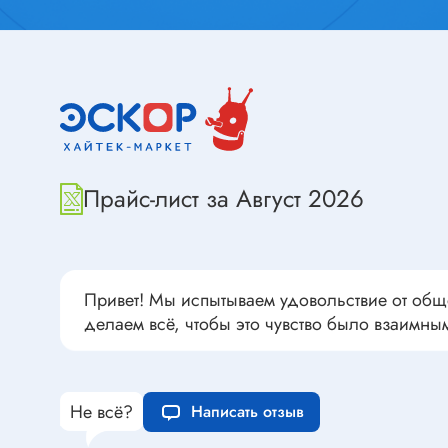
Переклю
Конденсаторы пусковые в
антиван
прямоугольном корпусе
Конденсаторы керамические
низковольтные
Устрой
Конденсаторы керамические ЧИП
Вставки
Конденсаторы электролитические
Термоста
неполярные
Прайс-лист за Август 2026
Термопр
Конденсаторы оксидно-
полупроводниковые
Брейке
Конденсаторы электролитические
Термост
Привет! Мы испытываем удовольствие от общ
SMD
Предохр
делаем всё, чтобы это чувство было взаимны
Конденсаторы переменные
Держате
Конденсаторы керамические
Предохр
высоковольтные
монтажа
Не всё?
Написать отзыв
Конденсаторы танталовые
Предохр