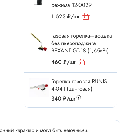
Электроинструмент
режима 12-0029
Аксессуары для инструмента
1 623 ₽/шт
Слесарный инструмент
Сверло
Газовая горелка-насадка
Измерительный инструмент
без пьезоподжига
REXANT GT-18 (1,65кВт)
Набор инструмента
Отвёртка с насадками
460 ₽/шт
Ящик, органайзер
Пинцет, зажим
Горелка газовая RUNIS
4-041 (цанговая)
Набор отвёрток
340 ₽/шт
Оптическое приспособление
Специальный инструмент
Расходные материалы
сти
нный характер и могут быть неточными.