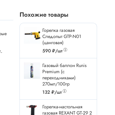
Токовые клещи
Анемометры
Похожие товары
Мультиметры
Измеритель расстояния
Горелка газовая
рые
Прибор
Следопыт GTP-N01
(цанговая)
590 ₽/шт
-
Инструмент
Газовый баллон Runis
Бокорезы
Premium (с
Отвёртка
переходниками)
Обжим, зачистка
270мл/100гр
Микродрели, насадки
132 ₽/шт
ти
Нож, скальпель
Горелка-настольная
Плоскогубцы, круглогубцы
газовая REXANT GT-29 2