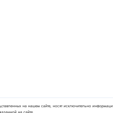
 аудио/видео
Импортные
 XLR
Отечественные
ы FDC
ы RCA
Резонаторы, фильтры
 для RC моделей
Генераторы
акустические
Резонаторы
 DIN
Фильтры
 IEEE
ки безвинтовые, нажимные
Магниты, сердечники и
ы промышленные
аксессуары
венные
Комплектующие и запча
ы, наконечники
для ремонта
ставленных на нашем сайте, носят исключительно информацио
(гильзы) соединительные
казанной на сайте.