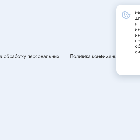
станавливающиеся
Портативные зарядные устрой
(powerbank)
Мы
ники
д
Стабилизатор напряжения
и 
переменного тока
и
и
Зарядные устройства для сви
ели
пр
аккумуляторов
об
ли
си
а обработку персональных
Политика конфиденциальности
ля электродвигателей
оторы