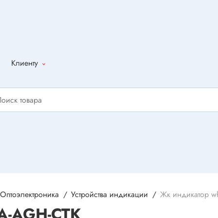
Клиенту
Как оформить
заказ
Доставка
Способы
оплаты
Написать
отзыв
Оптоэлектроника
Устройства индикации
Жк индикатор wh
A-AGH-CTK