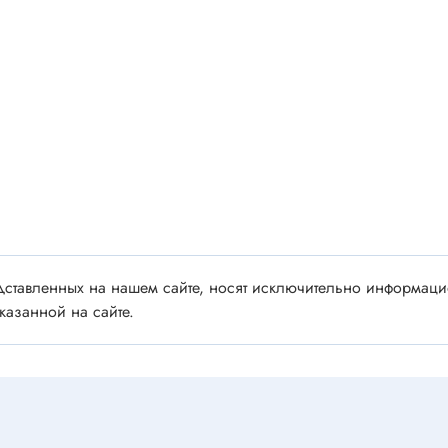
 аудио/видео
Импортные
 XLR
Отечественные
ы FDC
ы RCA
Резонаторы, фильтры
 для RC моделей
Генераторы
акустические
Резонаторы
 DIN
Фильтры
 IEEE
ки безвинтовые, нажимные
Магниты, сердечники и
ставленных на нашем сайте, носят исключительно информацио
ы промышленные
аксессуары
казанной на сайте.
венные
Комплектующие и запча
ы, наконечники
для ремонта
(гильзы) соединительные