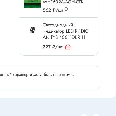
Электроинструмент
WH1602A-AGH-CTK
Аксессуары для инструмента
562 ₽/шт
Слесарный инструмент
Светодиодный
Сверло
индикатор LED R 1DIG
Измерительный инструмент
AN FYS-40011DUR-11
Набор инструмента
727 ₽/шт
Отвёртка с насадками
Ящик, органайзер
Пинцет, зажим
нный характер и могут быть неточными.
Набор отвёрток
Оптическое приспособление
Специальный инструмент
Расходные материалы
сти