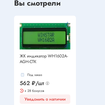
Вы смотрели
Устройства индикации
Клеммы
Фоточувствительные элементы
Клеммы 
Клеммы 
Клеммы 
Датчики
Наконеч
Давления
Клеммы 
Магниточувствительные
Наклона
ЖК индикатор WH1602A-
AGH-CTK
Венти
Оптические
Энкодеры
Вентиля
Под заказ
Вентиля
562 ₽/шт
Решетки
Резисторы
+ 28 бонусов
Резисторы выводные
Уведомить о наличии