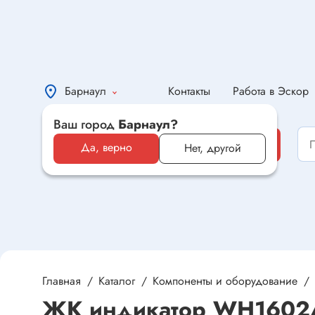
Барнаул
Контакты
Работа в Эскор
Ваш город
Барнаул?
Каталог
Каталог
Да, верно
Нет, другой
Электронные компоненты и
оборудование
Светотехника и электрика
Автомобильная электроника и
автотовары
Главная
Каталог
Компоненты и оборудование
ЖК индикатор WH1602