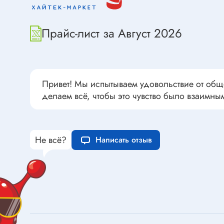
Переклю
Конденсаторы пусковые в
антиван
прямоугольном корпусе
Прайс-лист за Август 2026
Конденсаторы керамические
низковольтные
Устрой
Конденсаторы керамические ЧИП
Вставки
Привет! Мы испытываем удовольствие от общ
Конденсаторы электролитические
Термоста
делаем всё, чтобы это чувство было взаимны
неполярные
Термопр
Конденсаторы оксидно-
полупроводниковые
Брейке
Не всё?
Конденсаторы электролитические
Написать отзыв
Термост
SMD
Предохр
Конденсаторы переменные
Держате
Конденсаторы керамические
Предохр
высоковольтные
монтажа
Конденсаторы танталовые
Предохр