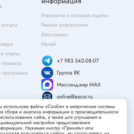
информация
Скотч
ь
Защитные средства
Магазины и оптовые отделы
Клей
 оплаты
Ремонт электроники
Очищающие средства
Автосервис
Текстолит
товара
Музей
Труба гофрированная
и ответы
ты
Химия для электроники
+7 983 542-08-07
 правила
Токопроводящие материалы
я программа
Группа ВК
Средства для заморозки и продувки
Мессенджер MAX
Крепежные элементы
online@escor.ru
Трубка силиконовая
 используем файлы «Cookie» и метрические системы
Втулки, подложки
ля сбора и анализа информации о производительности
использовании сайта, а также для улучшения и
Печатные макетные платы
атор
ндивидуальной настройки предоставления
Тепловодящие материалы
нформации. Нажимая кнопку «Принять» или
одолжая пользоваться сайтом, вы соглашаетесь на