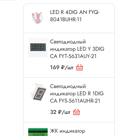
Токовые клещи
LED R 4DIG AN FYQ-
Анемометры
8041BUHR-11
Мультиметры
Измеритель расстояния
Светодиодный
Прибор
индикатор LED Y 3DIG
CA FYT-5631AUY-21
Инструмент
169 ₽/шт
Бокорезы
Светодиодный
Отвёртка
индикатор LED R 1DIG
Обжим, зачистка
CA FYS-5611AUHR-21
Микродрели, насадки
32 ₽/шт
ти
Нож, скальпель
Плоскогубцы, круглогубцы
ЖК индикатор