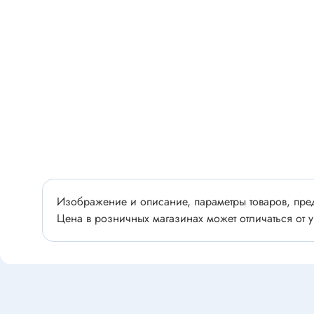
Разъёмы
Стабилитроны отечественные
Разъёмы
Разъём
Разъём
Тиристоры, симисторы
Разъёмы
Тиристоры
Зажимы 
Симисторы
Разъёмы
Динисторы
Разъёмы
Тиристоры силовые
Клеммни
Симисторы силовые
Изображение и описание, параметры товаров, пред
Разъём
Цена в розничных магазинах может отличаться от у
отечест
Оптоэлектроника
Клемм
Оптопары
Светодиоды
Втулки 