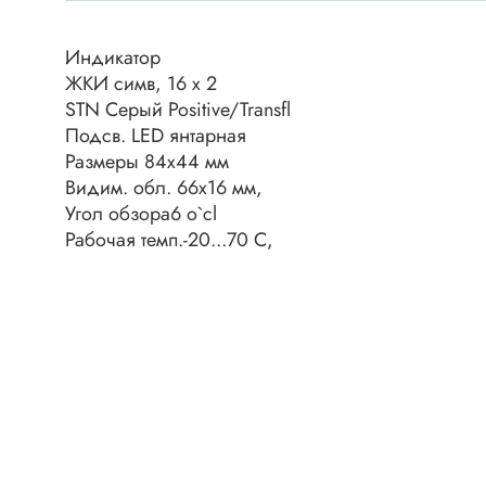
Клеммни
DC интеллектуальные ключи
Скотчло
Индикатор
Транзисторы отечественные
Клеммн
ЖКИ симв, 16 x 2
STN Серый Positive/Transfl
Разъёмы
Подсв. LED янтарная
Диоды
Разъёмы
Размеры 84x44 мм
Разъёмы
Видим. обл. 66x16 мм,
Диодные мосты
высокоч
Угол обзора6 o`cl
Диоды защитные
Рабочая темп.-20...70 C,
Разъёмы
Диоды быстродействующие
Клеммн
Диоды Шоттки
Разъём
Диоды выпрямительные
Разъёмы
Стабилитроны
Разъём
Варикапы
Разъёмы
Диоды отечественные
Разъёмы
Диоды силовые