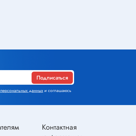
Газовое оборудование
Горелки
Газовые баллоны
Паяльник газовый
Средства индивидуальной
защиты
Подписаться
х персональных данных
и соглашаюсь
Расходные материалы
Термоусадочная трубка
Контактные макетные платы
ателям
Контактная
Изолента